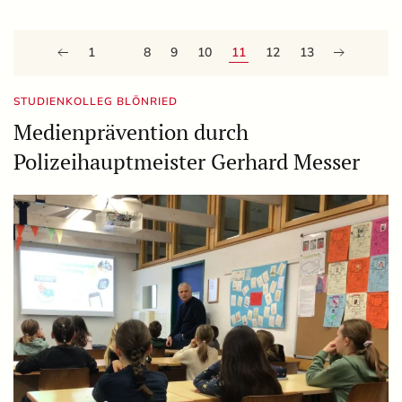
1
…
8
9
10
11
12
13
STUDIENKOLLEG BLÖNRIED
Medienprävention durch
Polizeihauptmeister Gerhard Messer