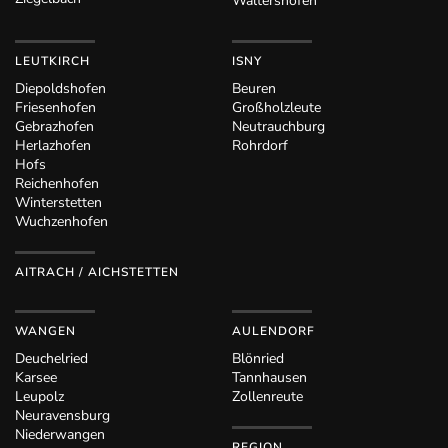
Waltershofen
LEUTKIRCH
ISNY
Diepoldshofen
Beuren
Friesenhofen
Großholzleute
Gebrazhofen
Neutrauchburg
Herlazhofen
Rohrdorf
Hofs
Reichenhofen
Winterstetten
Wuchzenhofen
AITRACH / AICHSTETTEN
WANGEN
AULENDORF
Deuchelried
Blönried
Karsee
Tannhausen
Leupolz
Zollenreute
Neuravensburg
Niederwangen
REGION