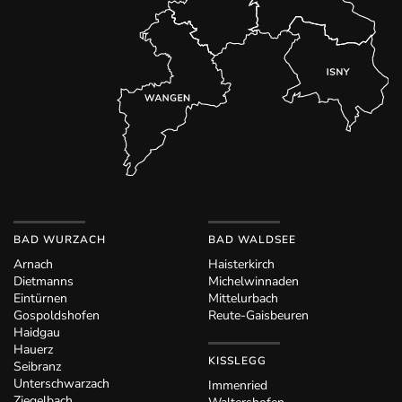
BAD WURZACH
BAD WALDSEE
Arnach
Haisterkirch
Dietmanns
Michelwinnaden
Eintürnen
Mittelurbach
Gospoldshofen
Reute-Gaisbeuren
Haidgau
Hauerz
KISSLEGG
Seibranz
Unterschwarzach
Immenried
Ziegelbach