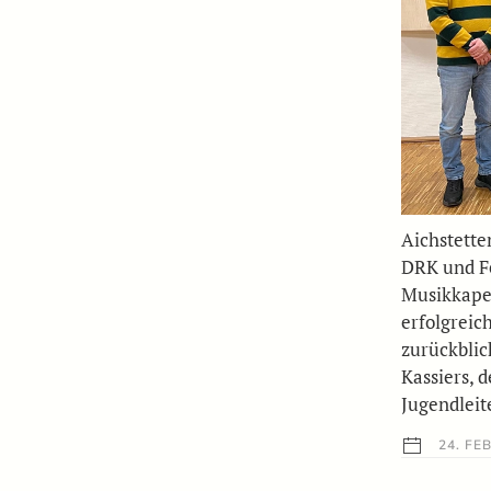
Aichstette
DRK und F
Musikkapell
erfolgreic
zurückblic
Kassiers, d
Jugendleit
24. FE