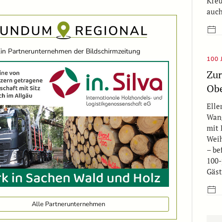
Kreu
auc
in Partnerunternehmen der Bildschirmzeitung
100 
Zur
Obe
Elle
Wang
mit 
Weih
– be
100-
Gäst
Alle Partnerunternehmen