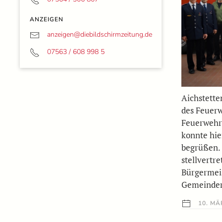
ANZEIGEN
anzeigen@
diebildschirmzeitung.de
07563 / 608 998 5
Aichstette
des Feuer
Feuerwehr 
konnte hi
begrüßen. 
stellvertr
Bürgermei
Gemeinde
10. MÄ