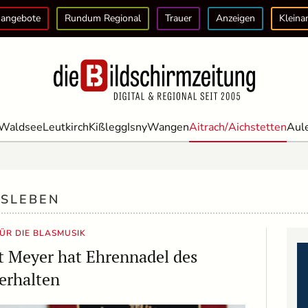
angebote
Rundum Regional
Trauer
Anzeigen
Kleina
Waldsee
Leutkirch
Kißlegg
Isny
Wangen
Aitrach/Aichstetten
Aul
NSLEBEN
FÜR DIE BLASMUSIK
t Meyer hat Ehrennadel des
erhalten