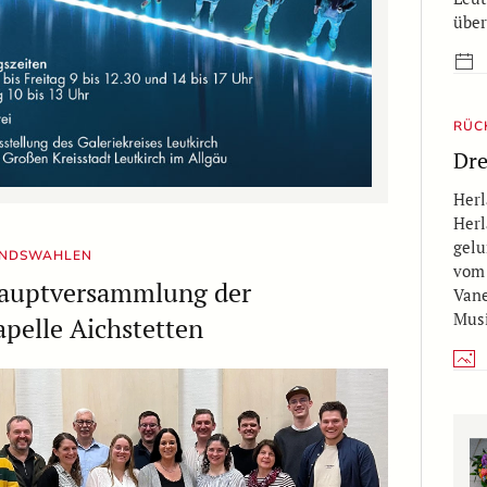
über
RÜCK
Dre
Herl
Herl
gelu
ANDSWAHLEN
vom 
hauptversammlung der
Vane
Musi
pelle Aichstetten