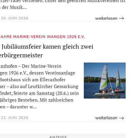
tzer-Tafel verliehen. Unter den geehrten Musikvereinen ist
h der Musik…
weiterlesen
26. JUNI 2026
JAHRE MARINE-VEREIN WANGEN 1926 E.V.
 Jubiläumsfeier kamen gleich zwei
rbürgermeister
razhofen – Der Marine-Verein
en 1926 e.V., dessen Vereinsanlage
Bootshaus sich am Ellerazhofer
er – also auf Leutkircher Gemarkung
findet, feierte am Samstag (20.6.) sein
jähriges Bestehen. Mit zahlreichen
en – darunter w…
weiterlesen
22. JUNI 2026
ANZEIGE