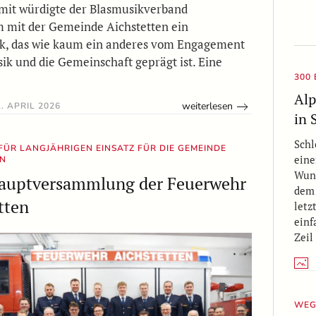
mit würdigte der Blasmusikverband
 mit der Gemeinde Aichstetten ein
k, das wie kaum ein anderes vom Engagement
sik und die Gemeinschaft geprägt ist. Eine
300
Alp
weiterlesen
. APRIL 2026
in 
Schl
ÜR LANGJÄHRIGEN EINSATZ FÜR DIE GEMEINDE
eine
EN
Wund
hauptversammlung der Feuerwehr
dem
tten
letz
einf
Zeil
WEG