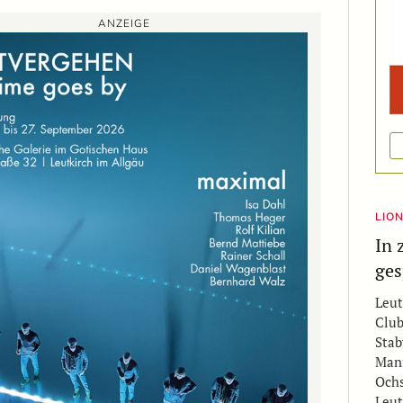
ANZEIGE
LIO
In 
ges
Leut
Club
Stab
Manf
Ochs
Leut