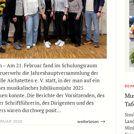
n – Am 21. Februar fand im Schulungsraum
euerwehr die Jahreshauptversammlung der
e Aichstetten e. V. statt, in der man auf ein
BEIM
hes musikalisches Jubiläumsjahr 2025
Mus
ken konnte. Die Berichte der Vorsitzenden, des
er Schriftführerin, des Dirigenten und des
Taf
ers waren durchweg posit…
Sins
Land
weiterlesen
BRUAR 2026
Mini