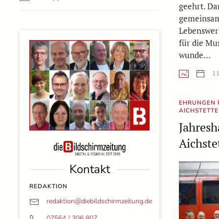
geehrt. Da
gemeinsam
Lebenswer
für die Mu
wunde…
11
EHRUNGEN F
AICHSTETT
Jahres
Aichste
Kontakt
REDAKTION
redaktion@
diebildschirmzeitung.de
07564 / 306 807