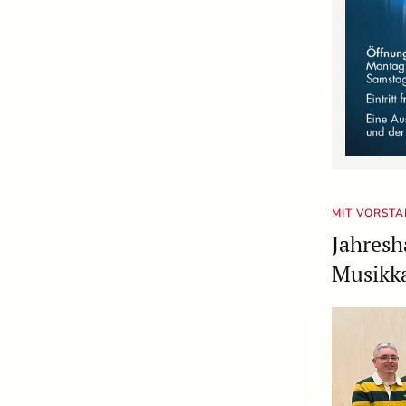
MIT VORST
Jahres
Musikka