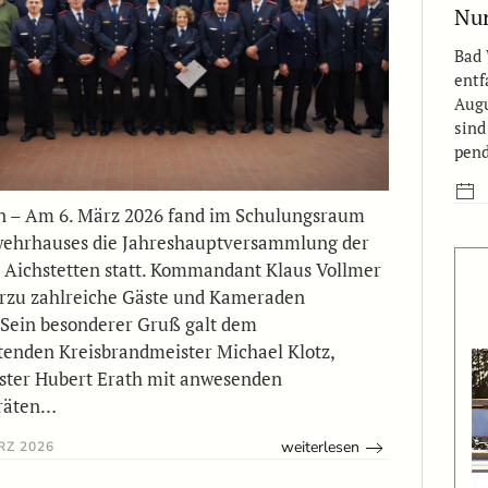
Nur
Bad 
entf
Augu
sind
pen
n – Am 6. März 2026 fand im Schulungsraum
wehrhauses die Jahreshauptversammlung der
Aichstetten statt. Kommandant Klaus Vollmer
erzu zahlreiche Gäste und Kameraden
Sein besonderer Gruß galt dem
etenden Kreisbrandmeister Michael Klotz,
ster Hubert Erath mit anwesenden
räten…
weiterlesen
RZ 2026