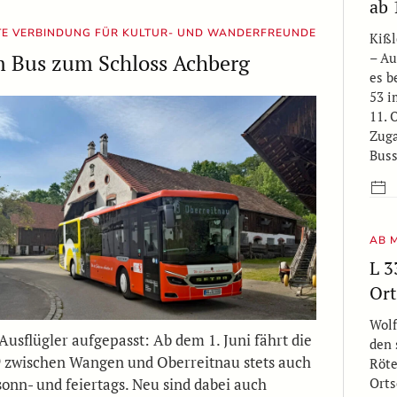
ab 
TE VERBINDUNG FÜR KULTUR- UND WANDERFREUNDE
Kißl
m Bus zum Schloss Achberg
– A
es b
53 i
11. 
Zuga
Buss
AB M
L 3
Ort
Wolf
Ausflügler aufgepasst: Ab dem 1. Juni fährt die
den 
9 zwischen Wangen und Oberreitnau stets auch
Röte
sonn- und feiertags. Neu sind dabei auch
Orts