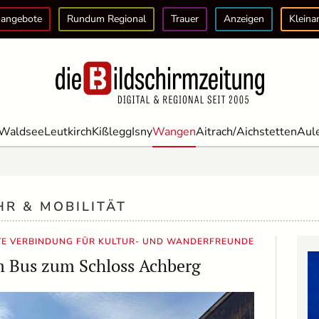
angebote
Rundum Regional
Trauer
Anzeigen
Kleina
Waldsee
Leutkirch
Kißlegg
Isny
Wangen
Aitrach/Aichstetten
Aul
HR & MOBILITÄT
TE VERBINDUNG FÜR KULTUR- UND WANDERFREUNDE
m Bus zum Schloss Achberg