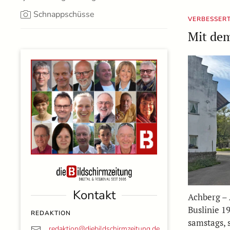
Schnappschüsse
VERBESSER
Mit de
Kontakt
Achberg – 
Buslinie 1
REDAKTION
samstags, 
redaktion@
diebildschirmzeitung.de