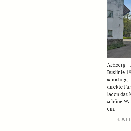
Achberg – 
Buslinie 1
samstags, 
direkte Fa
laden das 
schöne Wa
ein.
4. JUNI