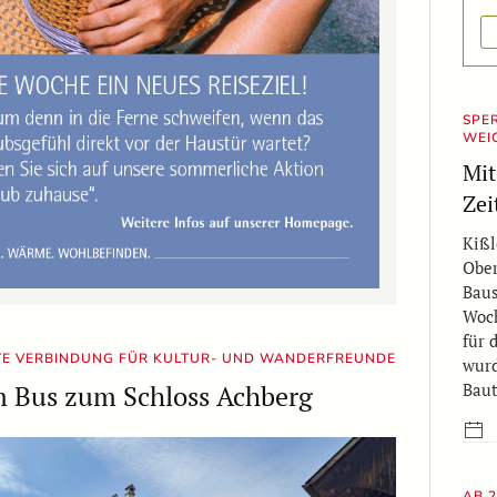
SPE
EIC
Mit
Zei
Kißl
Ober
Baus
Woch
für 
TE VERBINDUNG FÜR KULTUR- UND WANDERFREUNDE
wurd
Baut
m Bus zum Schloss Achberg
AB 2