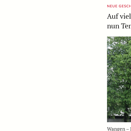
NEUE GESCH
Auf vie
nun Te
Wangen – 