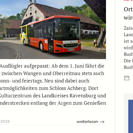
Ort
wir
Zais
Land
ist 
wird
Bush
Die
Ausflügler aufgepasst: Ab dem 1. Juni fährt die
Bush
9 zwischen Wangen und Oberreitnau stets auch
sonn- und feiertags. Neu sind dabei auch
hrtmöglichkeiten zum Schloss Achberg. Dort
Kulturzentrum des Landkreises Ravensburg und
nderstrecken entlang der Argen zum Genießen
weiterlesen
 2026