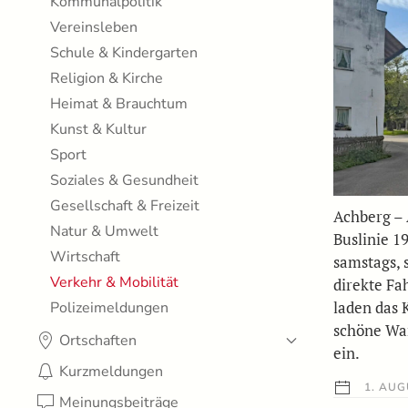
Kommunalpolitik
Vereinsleben
Schule & Kindergarten
Religion & Kirche
Heimat & Brauchtum
Kunst & Kultur
Sport
Soziales & Gesundheit
Gesellschaft & Freizeit
Achberg – 
Natur & Umwelt
Buslinie 1
Wirtschaft
samstags, 
Verkehr & Mobilität
direkte Fa
laden das 
Polizeimeldungen
schöne Wa
Ortschaften
ein.
Kurzmeldungen
1. AUG
Meinungsbeiträge