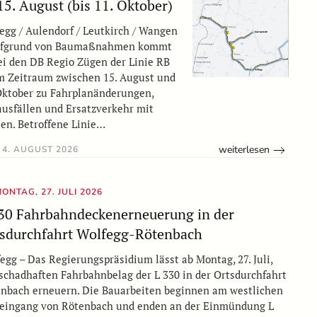
15. August (bis 11. Oktober)
egg / Aulendorf / Leutkirch / Wangen
ufgrund von Baumaßnahmen kommt
ei den DB Regio Zügen der Linie RB
m Zeitraum zwischen 15. August und
Oktober zu Fahrplanänderungen,
usfällen und Ersatzverkehr mit
en. Betroffene Linie…
weiterlesen
4. AUGUST 2026
ONTAG, 27. JULI 2026
30 Fahrbahndeckenerneuerung in der
sdurchfahrt Wolfegg-Rötenbach
egg – Das Regierungspräsidium lässt ab Montag, 27. Juli,
schadhaften Fahrbahnbelag der L 330 in der Ortsdurchfahrt
nbach erneuern. Die Bauarbeiten beginnen am westlichen
eingang von Rötenbach und enden an der Einmündung L