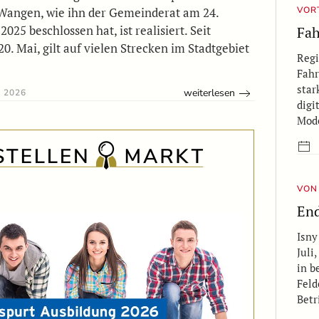
Wangen, wie ihn der Gemeinderat am 24.
VOR
25 beschlossen hat, ist realisiert. Seit
Fah
0. Mai, gilt auf vielen Strecken im Stadtgebiet
Regi
Fahr
star
weiterlesen
 2026
digi
Mod
VON 
End
Isny
Juli
in b
Feld
Betr