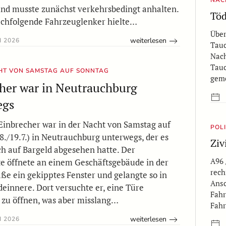
NAC
nd musste zunächst verkehrsbedingt anhalten.
Töd
achfolgende Fahrzeuglenker hielte…
Über
weiterlesen
I 2026
Tauc
Nach
Tauc
CHT VON SAMSTAG AUF SONNTAG
gem
her war in Neutrauchburg
egs
 Einbrecher war in der Nacht von Samstag auf
POL
8./19.7.) in Neutrauchburg unterwegs, der es
Ziv
 auf Bargeld abgesehen hatte. Der
A96 
 öffnete an einem Geschäftsgebäude in der
rech
aße ein gekipptes Fenster und gelangte so in
Ansc
einnere. Dort versuchte er, eine Türe
Fahr
zu öffnen, was aber misslang…
Fahr
weiterlesen
I 2026