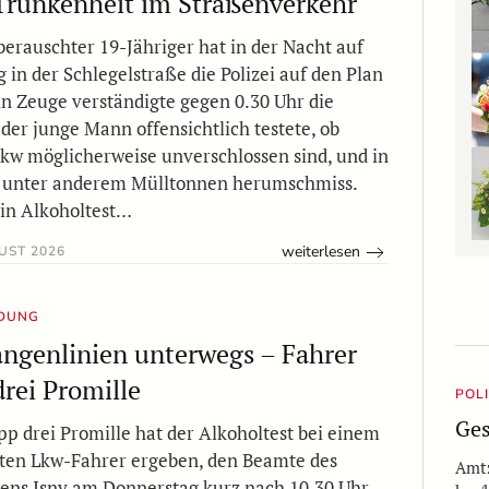
runkenheit im Straßenverkehr
 berauschter 19-Jähriger hat in der Nacht auf
 in der Schlegelstraße die Polizei auf den Plan
in Zeuge verständigte gegen 0.30 Uhr die
s der junge Mann offensichtlich testete, ob
kw möglicherweise unverschlossen sind, und in
e unter anderem Mülltonnen herumschmiss.
in Alkoholtest…
weiterlesen
UST 2026
LDUNG
angenlinien unterwegs – Fahrer
drei Promille
POL
Ges
pp drei Promille hat der Alkoholtest bei einem
lten Lkw-Fahrer ergeben, den Beamte des
Amtz
tens Isny am Donnerstag kurz nach 10.30 Uhr