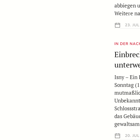
abbiegen u
Weitere n
23. JUL
IN DER NA
Einbrec
unterw
Isny – Ein
Sonntag (1
mutmaßlich
Unbekannte
Schlossstr
das Gebäud
gewaltsam 
20. JUL