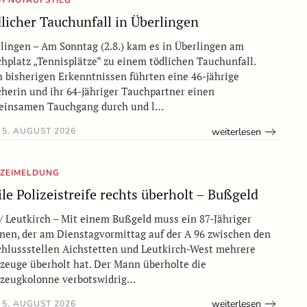
H NOTAUFSTIEG
licher Tauchunfall in Überlingen
lingen – Am Sonntag (2.8.) kam es in Überlingen am
hplatz „Tennisplätze“ zu einem tödlichen Tauchunfall.
 bisherigen Erkenntnissen führten eine 46-jährige
herin und ihr 64-jähriger Tauchpartner einen
einsamen Tauchgang durch und l…
weiterlesen
5. AUGUST 2026
IZEIMELDUNG
ile Polizeistreife rechts überholt – Bußgeld
/ Leutkirch – Mit einem Bußgeld muss ein 87-Jähriger
nen, der am Dienstagvormittag auf der A 96 zwischen den
hlussstellen Aichstetten und Leutkirch-West mehrere
zeuge überholt hat. Der Mann überholte die
zeugkolonne verbotswidrig…
weiterlesen
5. AUGUST 2026