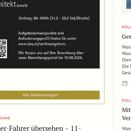
POL
Ges
Wang
Wang
Dien
Die 
Ges
Alle Stellenanzeigen
POL
Mit
Ver
LDUNG
er-Fahrer übersehen – 11-
Wang