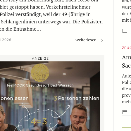
km/h
biet gestoppt haben. Verkehrsteilnehmer
wurd
der 
Polizei verständigt, weil der 49-Jährige in
mit
 Schlangenlinien unterwegs war. Die Polizisten
ten die Entnahme…
weiterlesen
I 2026
ZEU
Anw
ANZEIGE
Sac
Aule
Poli
die 
prov
mehr