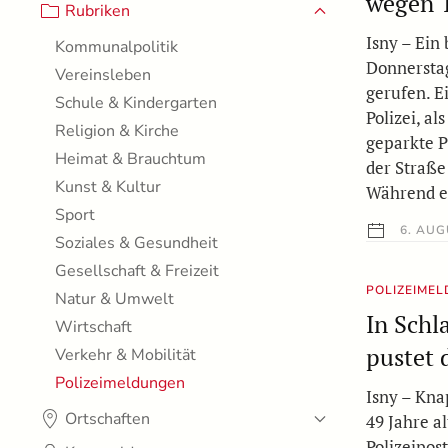
wegen T
Rubriken
Isny – Ein
Kommunalpolitik
Donnerstag
Vereinsleben
gerufen. E
Schule & Kindergarten
Polizei, al
Religion & Kirche
geparkte P
Heimat & Brauchtum
der Straß
Kunst & Kultur
Während e
Sport
6. AUG
Soziales & Gesundheit
Gesellschaft & Freizeit
POLIZEIME
Natur & Umwelt
In Schl
Wirtschaft
pustet 
Verkehr & Mobilität
Polizeimeldungen
Isny – Kna
Ortschaften
49 Jahre a
Polizeipos