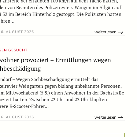
 anstelle der erlaubten 100 km/h auf dem Tacho hatten,
en von Beamten des Polizeireviers Wangen im Allgäu auf
B 32 im Bereich Hinterholz gestoppt. Die Polizisten hatten
 ihren…
weiterlesen
6. AUGUST 2026
GEN GESUCHT
ohner provoziert – Ermittlungen wegen
hbeschädigung
ndorf – Wegen Sachbeschädigung ermittelt das
zeirevier Weingarten gegen bislang unbekannte Personen,
am Mittwochabend (5.8.) einen Anwohner in der Bachstraße
oziert hatten. Zwischen 22 Uhr und 23 Uhr klopften
ere E-Scooter-Fahrer…
weiterlesen
6. AUGUST 2026