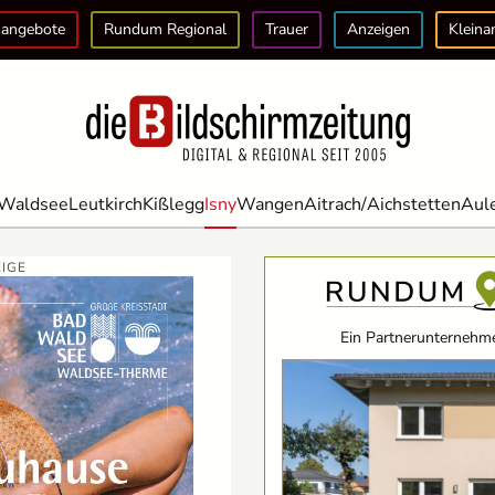
angebote
Rundum Regional
Trauer
Anzeigen
Kleina
Waldsee
Leutkirch
Kißlegg
Isny
Wangen
Aitrach/Aichstetten
Aul
IGE
Ein Partnerunternehme