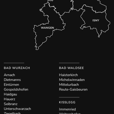
BAD WURZACH
BAD WALDSEE
Arnach
Haisterkirch
Dietmanns
Michelwinnaden
Eintürnen
Mittelurbach
Gospoldshofen
Reute-Gaisbeuren
Haidgau
Hauerz
KISSLEGG
Seibranz
Unterschwarzach
Immenried
Ziegelbach