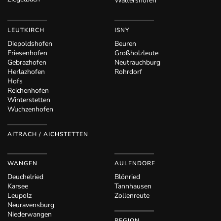
Waltershofen
LEUTKIRCH
ISNY
Diepoldshofen
Beuren
Friesenhofen
Großholzleute
Gebrazhofen
Neutrauchburg
Herlazhofen
Rohrdorf
Hofs
Reichenhofen
Winterstetten
Wuchzenhofen
AITRACH / AICHSTETTEN
WANGEN
AULENDORF
Deuchelried
Blönried
Karsee
Tannhausen
Leupolz
Zollenreute
Neuravensburg
Niederwangen
REGION