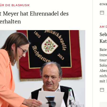
erwa
FÜR DIE BLASMUSIK
t Meyer hat Ehrennadel des
erhalten
AM 
Seb
Kat
Baie
inzw
tour
Solo
Aber
nich
mit 