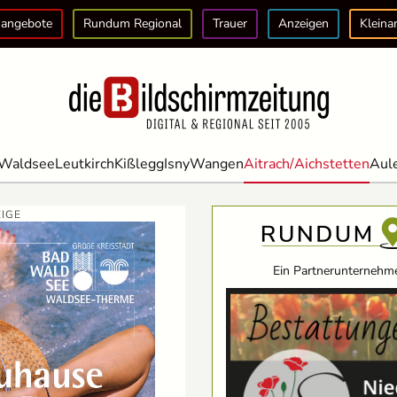
angebote
Rundum Regional
Trauer
Anzeigen
Kleina
Waldsee
Leutkirch
Kißlegg
Isny
Wangen
Aitrach/Aichstetten
Aul
IGE
Ein Partnerunternehme