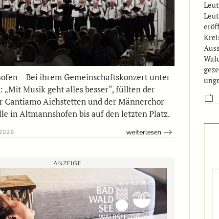
Leut
Leut
eröf
Krei
Auss
Wald
geze
ofen – Bei ihrem Gemeinschaftskonzert unter
ung
 „Mit Musik geht alles besser“, füllten der
r Cantiamo Aichstetten und der Männerchor
lle in Altmannshofen bis auf den letzten Platz.
weiterlesen
2026
ANZEIGE