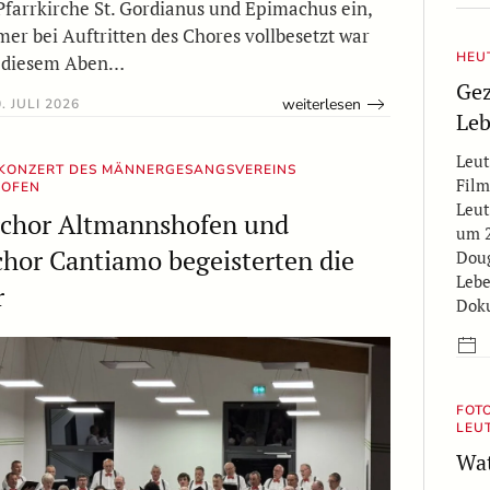
Pfarrkirche St. Gordianus und Epimachus ein,
mer bei Auftritten des Chores vollbesetzt war
HEU
n diesem Aben…
Gez
weiterlesen
. JULI 2026
Leb
Leut
KONZERT DES MÄNNERGESANGSVEREINS
Film
HOFEN
Leut
chor Altmannshofen und
um 
hor Cantiamo begeisterten die
Doug
Lebe
r
Doku
FOT
LEU
Wat