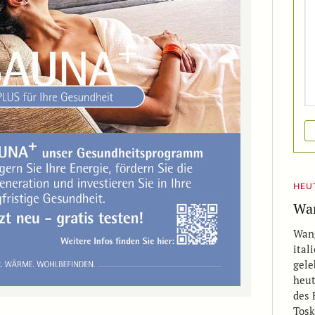
HEUT
Wan
Wang
ital
gele
heut
des 
Tosk