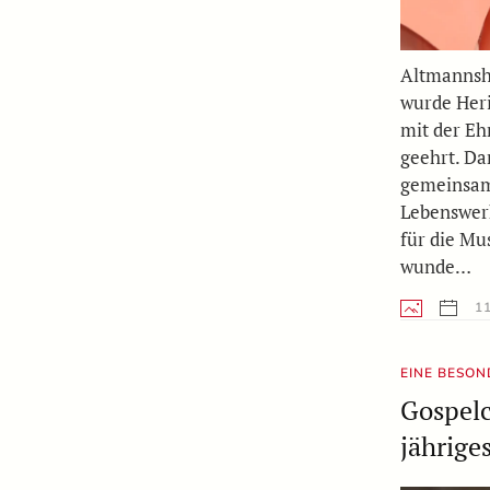
Altmannsh
wurde Heri
mit der E
geehrt. Da
gemeinsam
Lebenswer
für die Mu
wunde…
11
EINE BESO
Gospelc
jährige