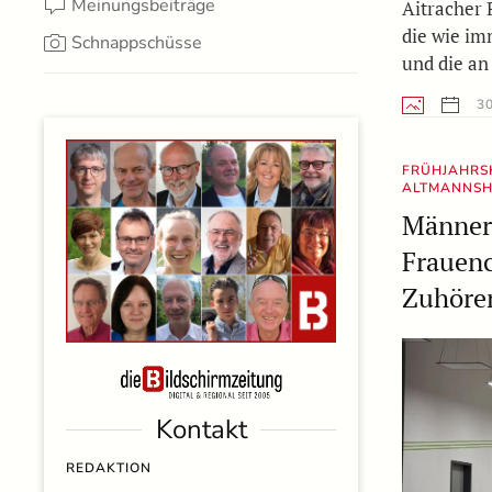
Meinungsbeiträge
Aitracher 
die wie im
Schnappschüsse
und die a
30
FRÜHJAHRS
ALTMANNS
Männer
Frauenc
Zuhöre
Kontakt
REDAKTION