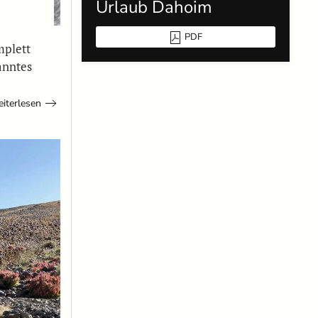
Urlaub Dahoim
PDF
mplett
anntes
iterlesen