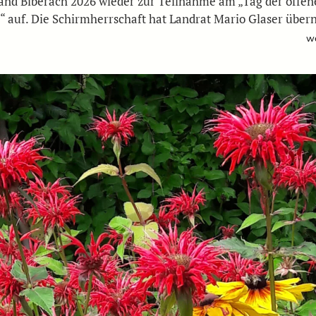
and Biberach 2026 wieder zur Teilnahme am „Tag der offen
“ auf. Die Schirmherrschaft hat Landrat Mario Glaser üb
we