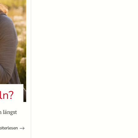
ln?
 längst
iterlesen