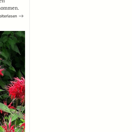
en
ernommen.
iterlesen