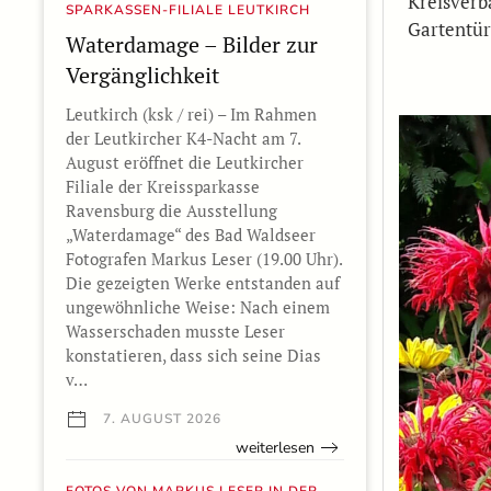
Kreisverb
SPARKASSEN-FILIALE LEUTKIRCH
Gartentür
Waterdamage – Bilder zur
Vergänglichkeit
Leutkirch (ksk / rei) – Im Rahmen
der Leutkircher K4-Nacht am 7.
August eröffnet die Leutkircher
Filiale der Kreissparkasse
Ravensburg die Ausstellung
„Waterdamage“ des Bad Waldseer
Fotografen Markus Leser (19.00 Uhr).
Die gezeigten Werke entstanden auf
ungewöhnliche Weise: Nach einem
Wasserschaden musste Leser
konstatieren, dass sich seine Dias
v…
7. AUGUST 2026
weiterlesen
FOTOS VON MARKUS LESER IN DER