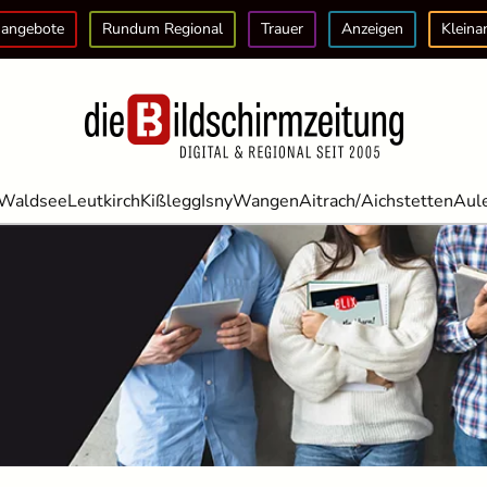
angebote
Rundum Regional
Trauer
Anzeigen
Kleina
Waldsee
Leutkirch
Kißlegg
Isny
Wangen
Aitrach/Aichstetten
Aul