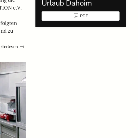
Urlaub Dahoim
TION e.V.
PDF
 folgten
end zu
iterlesen