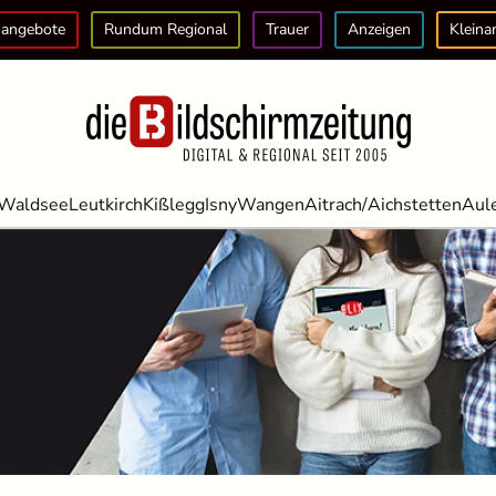
angebote
Rundum Regional
Trauer
Anzeigen
Kleina
Waldsee
Leutkirch
Kißlegg
Isny
Wangen
Aitrach/Aichstetten
Aul