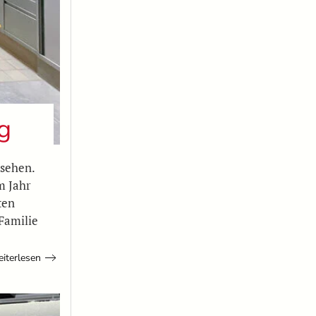
g
 sehen.
m Jahr
ten
Familie
iterlesen