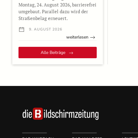
Montag, 24. August 2026, barrierefrei
umgebaut. Parallel dazu wird der
Straßenbelag erneuert.
9. AUGUST 2026
weiterlesen
Alle Beiträge