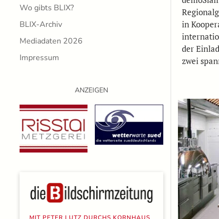
Wo gibts BLIX?
Regional
in Kooper
BLIX-Archiv
internati
Mediadaten 2026
der Einla
Impressum
zwei spa
ANZEIGEN
MIT PETER LUTZ DURCHS KORNHAUS