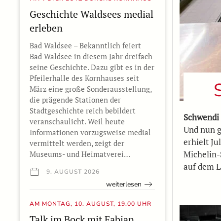
Geschichte Waldsees medial
erleben
Bad Waldsee – Bekanntlich feiert
Bad Waldsee in diesem Jahr dreifach
seine Geschichte. Dazu gibt es in der
Pfeilerhalle des Kornhauses seit
März eine große Sonderausstellung,
die prägende Stationen der
Stadtgeschichte reich bebildert
Schwendi
veranschaulicht. Weil heute
Und nun g
Informationen vorzugsweise medial
erhielt J
vermittelt werden, zeigt der
Michelin-
Museums- und Heimatverei…
auf dem L
9. AUGUST 2026
weiterlesen
AM MONTAG, 10. AUGUST, 19.00 UHR
Talk im Bock mit Fabian