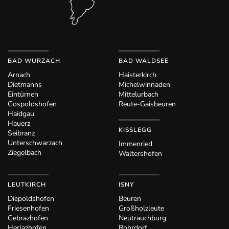
BAD WURZACH
BAD WALDSEE
Arnach
Haisterkirch
Dietmanns
Michelwinnaden
Eintürnen
Mittelurbach
Gospoldshofen
Reute-Gaisbeuren
Haidgau
Hauerz
KISSLEGG
Seibranz
Unterschwarzach
Immenried
Ziegelbach
Waltershofen
LEUTKIRCH
ISNY
Diepoldshofen
Beuren
Friesenhofen
Großholzleute
Gebrazhofen
Neutrauchburg
Herlazhofen
Rohrdorf