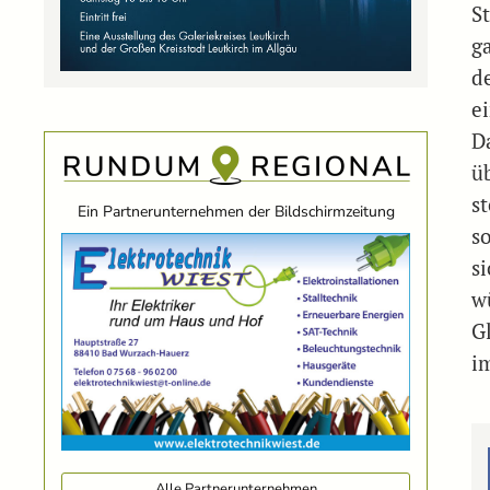
S
g
d
e
D
ü
s
Ein Partnerunternehmen der Bildschirmzeitung
s
s
w
G
i
Alle Partnerunternehmen