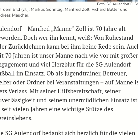
Foto: SG Aulendorf Fußb
f dem Bild (v.l.): Markus Sonntag, Manfred Zoll, Richard Butter und
dreas Maucher.
ulendorf – Manfred „Manne“ Zoll ist 70 Jahre alt
eworden. Doch wer ihn kennt, weiß: Von Ruhestand
der Zurücklehnen kann bei ihm keine Rede sein. Auc
it 70 Jahren ist unser Manne nach wie vor mit groß
ngagement und viel Herzblut für die SG Aulendorf
ßball im Einsatz. Ob als Jugendtrainer, Betreuer,
elfer oder Ordner bei Veranstaltungen – auf Manne i
ets Verlass. Mit seiner Hilfsbereitschaft, seiner
uverlässigkeit und seinem unermüdlichen Einsatz ist
 seit vielen Jahren eine wichtige Stütze des
ereinslebens.
ie SG Aulendorf bedankt sich herzlich für die vielen