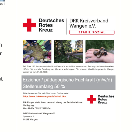
all
h
em
st