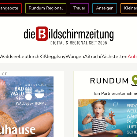
angebote
Rundum Regional
Trauer
Anzeigen
Kleina
Waldsee
Leutkirch
Kißlegg
Isny
Wangen
Aitrach/Aichstetten
Aul
IGE
Ein Partnerunternehme