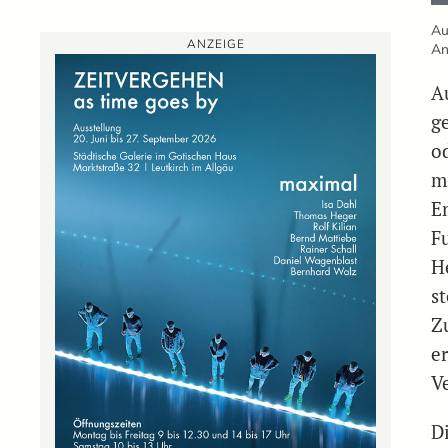
Au
ANZEIGE
An
A
g
o
m
E
Fu
H
st
Z
er
V
D