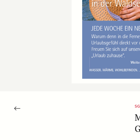
SG
M
G