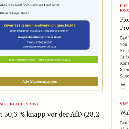
FÜR
PRO
Flo
Pro
Bad 
von 
Er s
Auf 
Kons
Stim
Sche
Alle Stellenanzeigen
GEM
AHL IN AULENDORF
Wal
 30,3 % knapp vor der AfD (28,2
Bad 