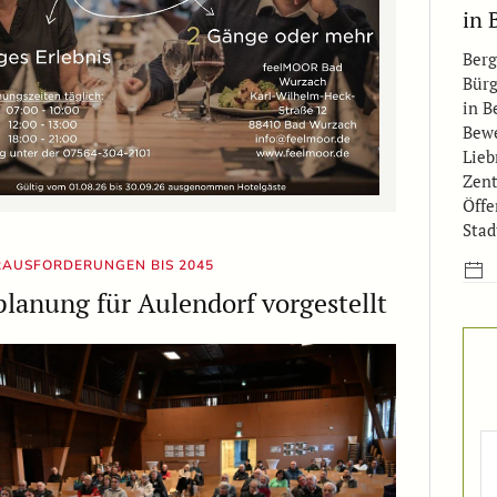
in 
Berg
Bürg
in B
Bewe
Lieb
Zent
Öffe
Sta
AUSFORDERUNGEN BIS 2045
anung für Aulendorf vorgestellt