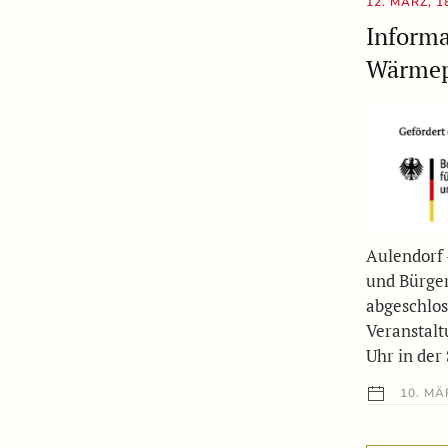
12. MÄRZ, 
Inform
Wärmep
Aulendorf 
und Bürger
abgeschlo
Veranstalt
Uhr in der 
10. MÄ