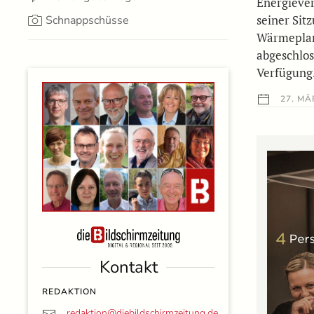
Energiever
seiner Si
Schnappschüsse
Wärmeplan
abgeschlos
Verfügung
27. MÄ
Kontakt
REDAKTION
redaktion@
diebildschirmzeitung.de