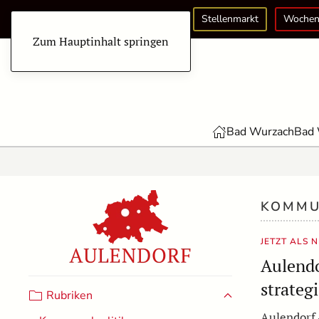
Stellenmarkt
Wochen
Zum Hauptinhalt springen
Bad Wurzach
Bad 
KOMMU
JETZT ALS 
Aulendo
strateg
Rubriken
Aulendorf 