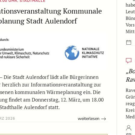
18.00 UHR, STADTHALLE
habe
ationsveranstaltung Kommunale
Leut
Bünd
lanung Stadt Aulendorf
Vors
Mitt
„Bo
– Die Stadt Aulendorf lädt alle Bürgerinnen
Ra
 herzlich zur Informationsveranstaltung zur
Rave
ssenen kommunalen Wärmeplanung ein. Die
Grün
ung findet am Donnerstag, 12. März, um 18.00
reag
Stadthalle Aulendorf statt.
Krei
Med
weiterlesen
RZ 2026