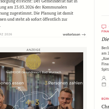
sorgung erreicht: Der Gemeinderat hat in
tzung am 23.03.2026 der Kommunalen
ung zugestimmt. Die Planung ist damit
sen und steht ab sofort öffentlich zur
.
FIN
weiterlesen
RZ 2026
Die
Berl
ANZEIGE
am 2
„Ko
Fina
Spi
BÜR
Chr