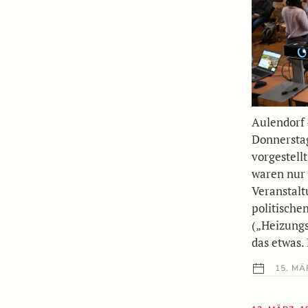
Aulendorf 
Donnersta
vorgestell
waren nur
Veranstalt
politische
(„Heizungs
das etwas.
15. MÄ