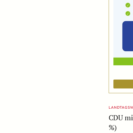
LANDTAGSW
CDU mit
%)