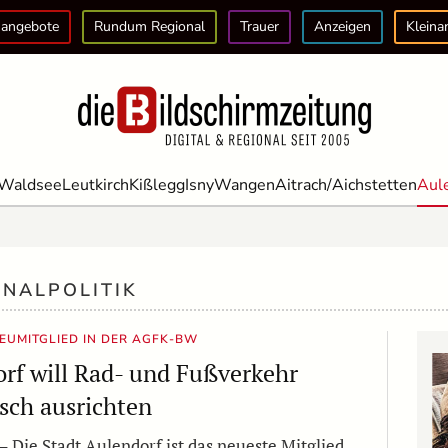
angebote
Rundum Regional
Trauer
Anzeigen
Kleina
Waldsee
Leutkirch
Kißlegg
Isny
Wangen
Aitrach/Aichstetten
Aul
NALPOLITIK
NEUMITGLIED IN DER AGFK-BW
rf will Rad- und Fußverkehr
isch ausrichten
– Die Stadt Aulendorf ist das neueste Mitglied