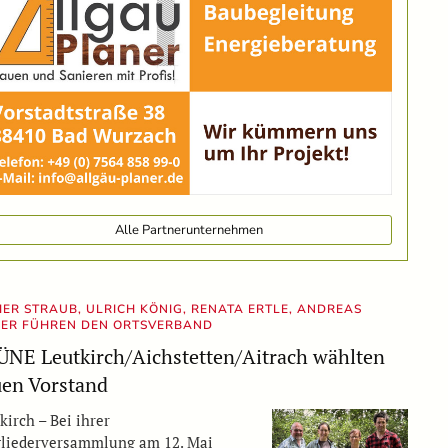
Alle Partnerunternehmen
HER STRAUB, ULRICH KÖNIG, RENATA ERTLE, ANDREAS
ER FÜHREN DEN ORTSVERBAND
NE Leutkirch/Aichstetten/Aitrach wählten
en Vorstand
kirch – Bei ihrer
liederversammlung am 12. Mai