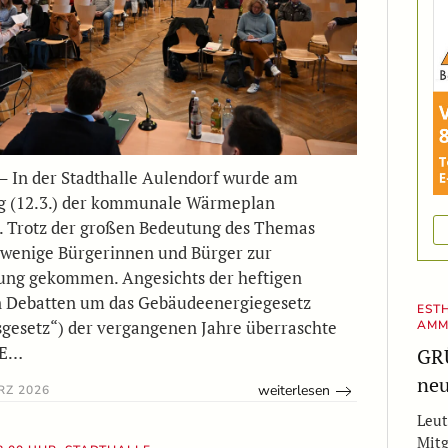
– In der Stadthalle Aulendorf wurde am
g (12.3.) der kommunale Wärmeplan
t. Trotz der großen Bedeutung des Themas
 wenige Bürgerinnen und Bürger zur
ung gekommen. Angesichts der heftigen
n Debatten um das Gebäudeenergiegesetz
EST
gesetz“) der vergangenen Jahre überraschte
AMM
 E…
GRÜ
neu
weiterlesen
RZ 2026
Leut
Mitg