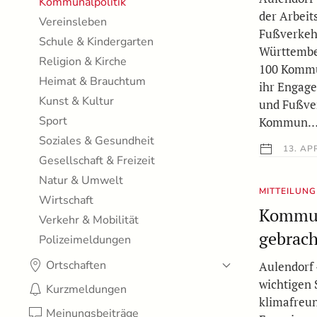
Kommunalpolitik
der Arbeit
Vereinsleben
Fußverkeh
Schule & Kindergarten
Württembe
Religion & Kirche
100 Kommun
Heimat & Brauchtum
ihr Engage
Kunst & Kultur
und Fußver
Sport
Kommun
Soziales & Gesundheit
13. APR
Gesellschaft & Freizeit
Natur & Umwelt
MITTEILUNG
Wirtschaft
Kommun
Verkehr & Mobilität
gebrach
Polizeimeldungen
Ortschaften
Aulendorf 
wichtigen 
Kurzmeldungen
klimafreun
Meinungsbeiträge