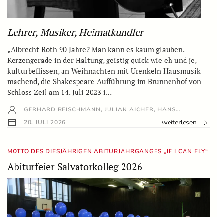
Lehrer, Musiker, Heimatkundler
„Albrecht Roth 90 Jahre? Man kann es kaum glauben.
Kerzengerade in der Haltung, geistig quick wie eh und je,
kulturbeflissen, an Weihnachten mit Urenkeln Hausmusik
machend, die Shakespeare-Aufführung im Brunnenhof von
Schloss Zeil am 14. Juli 2023 i…
GERHARD REISCHMANN, JULIAN AICHER, HANS…
weiterlesen
20. JULI 2026
MOTTO DES DIESJÄHRIGEN ABITURJAHRGANGES „IF I CAN FLY“
Abiturfeier Salvatorkolleg 2026