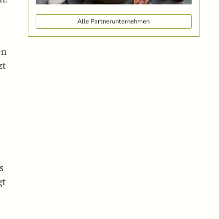
Alle Partnerunternehmen
en
zt
s
gt