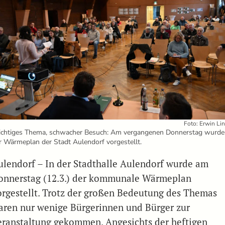
Foto: Erwin Li
chtiges Thema, schwacher Besuch: Am vergangenen Donnerstag wurde
r Wärmeplan der Stadt Aulendorf vorgestellt.
ulendorf – In der Stadthalle Aulendorf wurde am
onnerstag (12.3.) der kommunale Wärmeplan
orgestellt. Trotz der großen Bedeutung des Themas
aren nur wenige Bürgerinnen und Bürger zur
eranstaltung gekommen. Angesichts der heftigen