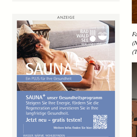
ANZEIGE
F
(
(