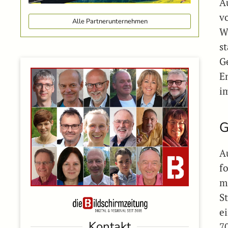
A
v
Alle Partnerunternehmen
W
s
G
E
i
G
A
f
m
S
e
Kontakt
7