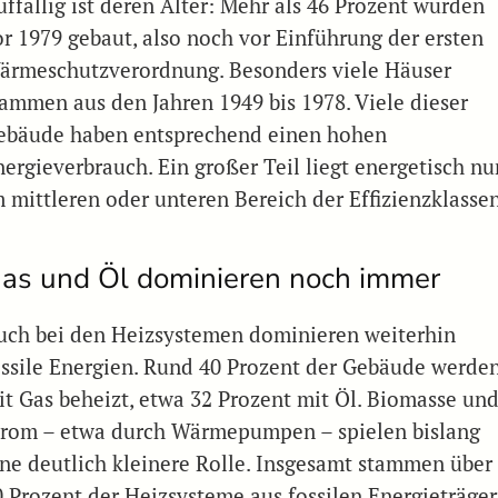
uffällig ist deren Alter: Mehr als 46 Prozent wurden
or 1979 gebaut, also noch vor Einführung der ersten
ärmeschutzverordnung. Besonders viele Häuser
tammen aus den Jahren 1949 bis 1978. Viele dieser
ebäude haben entsprechend einen hohen
nergieverbrauch. Ein großer Teil liegt energetisch nu
m mittleren oder unteren Bereich der Effizienzklassen
as und Öl dominieren noch immer
uch bei den Heizsystemen dominieren weiterhin
ossile Energien. Rund 40 Prozent der Gebäude werde
it Gas beheizt, etwa 32 Prozent mit Öl. Biomasse un
trom – etwa durch Wärmepumpen – spielen bislang
ine deutlich kleinere Rolle. Insgesamt stammen über
0 Prozent der Heizsysteme aus fossilen Energieträger