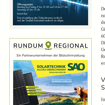
D
n
d
G
6
D
G
Ein Partnerunternehmen der Bildschirmzeitung
R
e
V
S
I