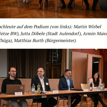
achleute auf dem Podium (von links): Martin Wirbel
Netze BW), Jutta Döbele (Stadt Aulendorf), Armin Maie
Thüga), Matthias Burth (Bürgermeister)
.