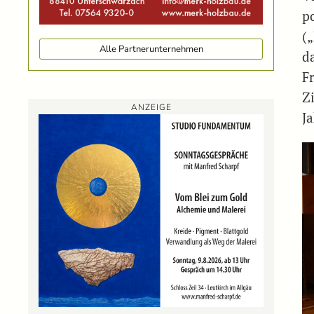
p
(
Alle Partnerunternehmen
d
F
Z
ANZEIGE
Ja