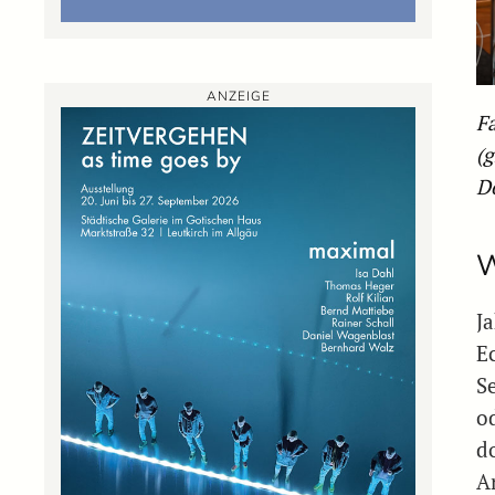
ANZEIGE
F
(
Do
W
J
E
S
o
d
Ar