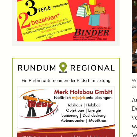
Ein Partnerunternehmen der Bildschirmzeitung
Wi
de
A
D
v
w
V