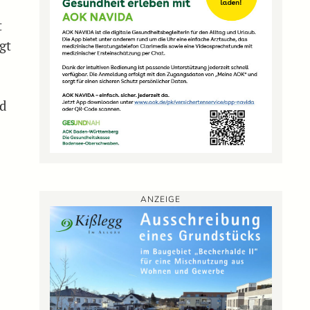
t
gt
p
nd
ANZEIGE