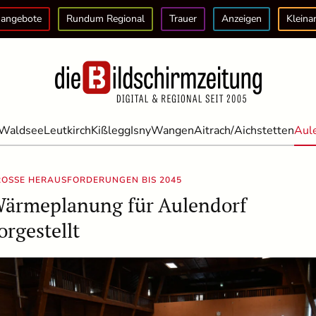
angebote
Rundum Regional
Trauer
Anzeigen
Kleina
Waldsee
Leutkirch
Kißlegg
Isny
Wangen
Aitrach/Aichstetten
Aul
OSSE HERAUSFORDERUNGEN BIS 2045
ärmeplanung für Aulendorf
orgestellt