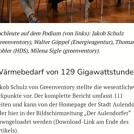
achleute auf dem Podium (von links): Jakob Schulz
greenventory), Walter Göppel (Energieagentur), Thoma
bler (HDS), Milena Sigle (greenventory).
ärmebedarf von 129 Gigawattstund
akob Schulz von Greenventory stellte die wesentlich
ckpunkte vor. Der komplette Bericht umfasst 111
eiten und kann von der Homepage der Stadt Aulendo
der hier in der Bildschirmzeitung „Der Aulendorfer“
owngeloadet werden (Download-Link am Ende des
tikels).