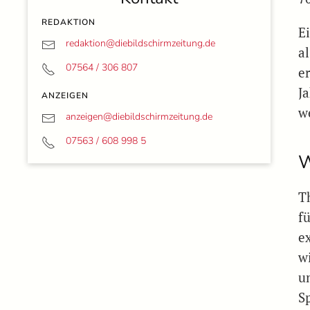
REDAKTION
E
redaktion@
diebildschirmzeitung.de
al
07564 / 306 807
e
J
ANZEIGEN
w
anzeigen@
diebildschirmzeitung.de
07563 / 608 998 5
W
T
f
ex
w
u
S