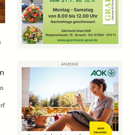
s
ANZEIGE
en
en
rf