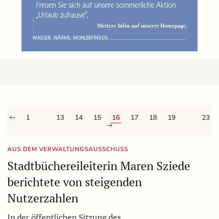
1
…
13
14
15
16
17
18
19
…
23
AUS DEM VERWALTUNGSAUSSCHUSS
Stadtbüchereileiterin Maren Sziede
berichtete von steigenden
Nutzerzahlen
In der öffentlichen Sitzung des