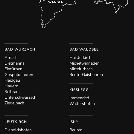
BAD WURZACH
BAD WALDSEE
Arnach
Haisterkirch
Dietmanns
Michelwinnaden
Eintürnen
Mittelurbach
Gospoldshofen
Reute-Gaisbeuren
Haidgau
Hauerz
KISSLEGG
Seibranz
Unterschwarzach
Immenried
Ziegelbach
Waltershofen
LEUTKIRCH
ISNY
Diepoldshofen
Beuren