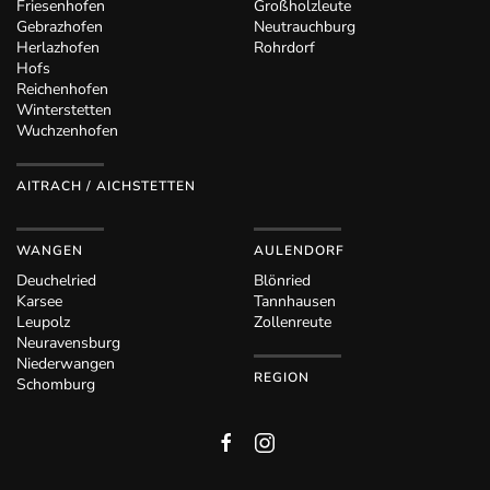
Friesenhofen
Großholzleute
Gebrazhofen
Neutrauchburg
Herlazhofen
Rohrdorf
Hofs
Reichenhofen
Winterstetten
Wuchzenhofen
AITRACH / AICHSTETTEN
WANGEN
AULENDORF
Deuchelried
Blönried
Karsee
Tannhausen
Leupolz
Zollenreute
Neuravensburg
Niederwangen
REGION
Schomburg