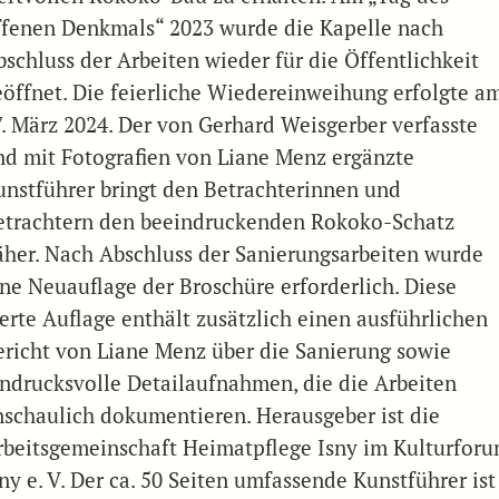
ffenen Denkmals“ 2023 wurde die Kapelle nach
bschluss der Arbeiten wieder für die Öffentlichkeit
eöffnet. Die feierliche Wiedereinweihung erfolgte a
7. März 2024. Der von Gerhard Weisgerber verfasste
nd mit Fotografien von Liane Menz ergänzte
unstführer bringt den Betrachterinnen und
etrachtern den beeindruckenden Rokoko-Schatz
äher. Nach Abschluss der Sanierungsarbeiten wurde
ine Neuauflage der Broschüre erforderlich. Diese
ierte Auflage enthält zusätzlich einen ausführlichen
ericht von Liane Menz über die Sanierung sowie
indrucksvolle Detailaufnahmen, die die Arbeiten
nschaulich dokumentieren. Herausgeber ist die
rbeitsgemeinschaft Heimatpflege Isny im Kulturfor
ny e. V. Der ca. 50 Seiten umfassende Kunstführer ist