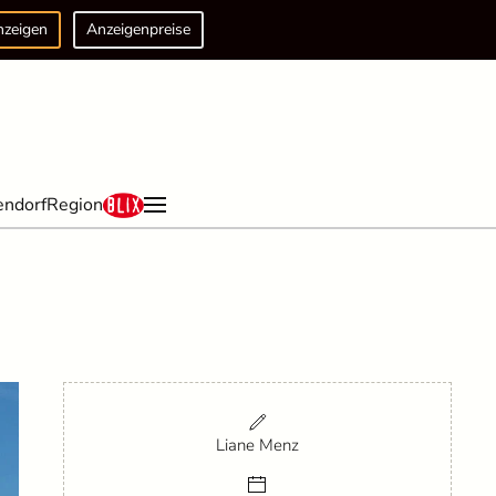
nzeigen
Anzeigenpreise
endorf
Region
Liane Menz