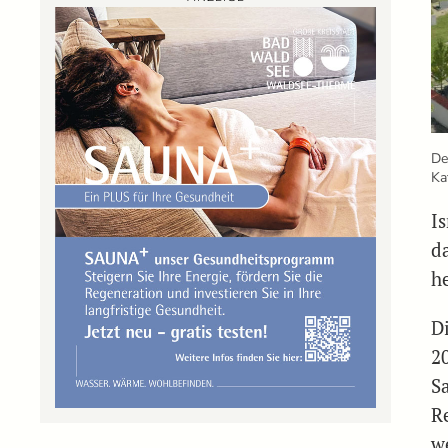
De
Ka
I
da
h
D
2
S
R
w