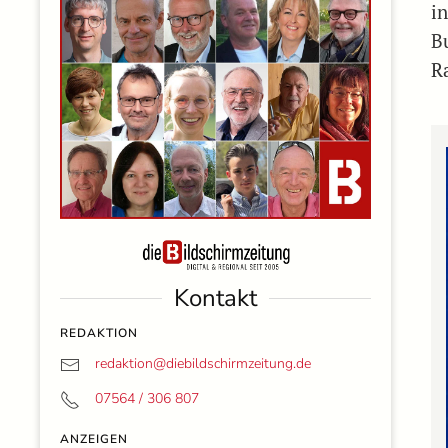
in
B
Ra
Kontakt
REDAKTION
redaktion@
diebildschirmzeitung.de
07564 / 306 807
ANZEIGEN