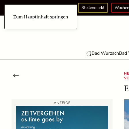
Stellenmarkt
Wochen
Zum Hauptinhalt springen
Bad Wurzach
Bad 
NE
V
E
ANZEIGE