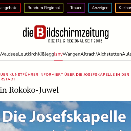
angebote
Rundum Regional
Trauer
Anzeigen
Kleina
Waldsee
Leutkirch
Kißlegg
Isny
Wangen
Aitrach/Aichstetten
Aul
UER KUNSTFÜHRER INFORMIERT ÜBER DIE JOSEFSKAPELLE IN DER
ORSTADT
in Rokoko-Juwel