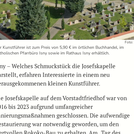
Foto:
r Kunstführer ist zum Preis von 5,90 € im örtlichen Buchhandel, im
tholischen Pfarrbüro Isny sowie im Rathaus Isny erhältlich.
sny – Welches Schmuckstück die Josefskapelle
rstellt, erfahren Interessierte in einem neu
erausgekommenen kleinen Kunstführer.
ie Josefskapelle auf dem Vorstadtfriedhof war von
016 bis 2023 aufgrund umfangreicher
anierungsmaßnahmen geschlossen. Die aufwendige
estaurierung war notwendig geworden, um den
ertvollen Rokoko-Bau zu erhalten. Am „Tag des