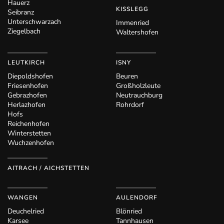
Hauerz
KISSLEGG
Seibranz
Unterschwarzach
Immenried
Ziegelbach
Waltershofen
LEUTKIRCH
ISNY
Diepoldshofen
Beuren
Friesenhofen
Großholzleute
Gebrazhofen
Neutrauchburg
Herlazhofen
Rohrdorf
Hofs
Reichenhofen
Winterstetten
Wuchzenhofen
AITRACH / AICHSTETTEN
WANGEN
AULENDORF
Deuchelried
Blönried
Karsee
Tannhausen