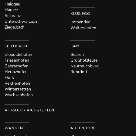
Haidgau
Hauerz
KISSLEGG
Seibranz
Unterschwarzach
Immenried
Ziegelbach
Waltershofen
LEUTKIRCH
ISNY
Diepoldshofen
Beuren
Friesenhofen
Großholzleute
Gebrazhofen
Neutrauchburg
Herlazhofen
Rohrdorf
Hofs
Reichenhofen
Winterstetten
Wuchzenhofen
AITRACH / AICHSTETTEN
WANGEN
AULENDORF