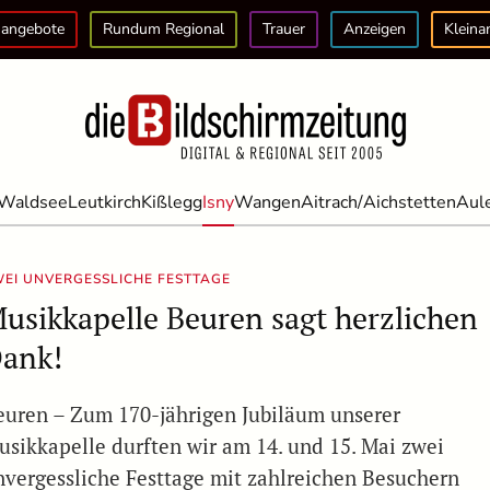
angebote
Rundum Regional
Trauer
Anzeigen
Kleina
Waldsee
Leutkirch
Kißlegg
Isny
Wangen
Aitrach/Aichstetten
Aul
EI UNVERGESSLICHE FESTTAGE
usikkapelle Beuren sagt herzlichen
ank!
euren – Zum 170-jährigen Jubiläum unserer
usikkapelle durften wir am 14. und 15. Mai zwei
nvergessliche Festtage mit zahlreichen Besuchern