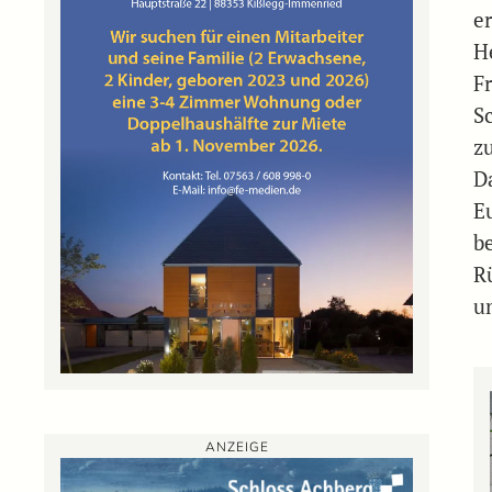
e
H
F
S
z
D
E
b
R
u
ANZEIGE