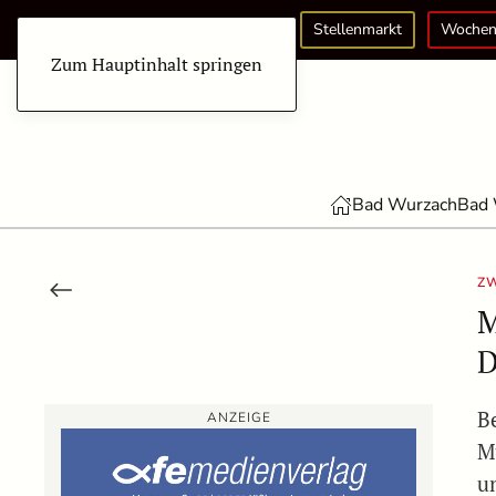
Stellenmarkt
Wochen
Zum Hauptinhalt springen
Bad Wurzach
Bad 
ZW
M
D
B
ANZEIGE
M
u