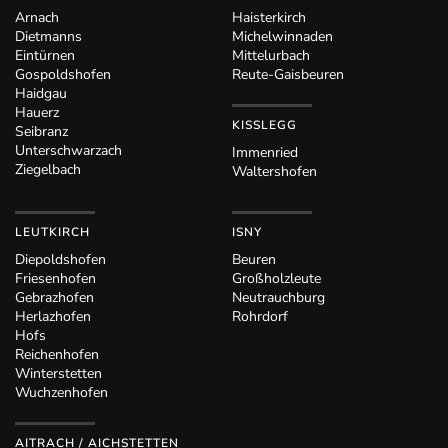
Arnach
Haisterkirch
Dietmanns
Michelwinnaden
Eintürnen
Mittelurbach
Gospoldshofen
Reute-Gaisbeuren
Haidgau
Hauerz
KISSLEGG
Seibranz
Unterschwarzach
Immenried
Ziegelbach
Waltershofen
LEUTKIRCH
ISNY
Diepoldshofen
Beuren
Friesenhofen
Großholzleute
Gebrazhofen
Neutrauchburg
Herlazhofen
Rohrdorf
Hofs
Reichenhofen
Winterstetten
Wuchzenhofen
AITRACH / AICHSTETTEN