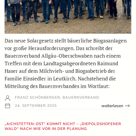
Das neue Solargesetz stellt bäuerliche Biogasanlagen
vor große Herausforderungen. Das schreibt der
Bauernverband Allgäu-Oberschwaben nach einem
Treffen mit dem Landtagsabgeordneten Raimund
Haser auf dem Milchvieh- und Biogasbetrieb der
Familie Einsiedler in Leutkirch. Nachstehend die
Mitteilung des Bauernverbandes im Wortlaut:
FRANZ SCHÖNBERGER, BAUERNVERBAND
weiterlesen
24. SEPTEMBER 2025
„AICHSTETTEN-OST“ KOMMT NICHT – „DIEPOLDSHOFENER
WALD“ NACH WIE VOR IN DER PLANUNG