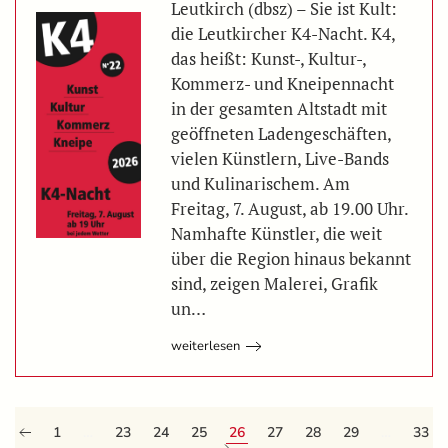
Leutkirch (dbsz) – Sie ist Kult:
die Leutkircher K4-Nacht. K4,
das heißt: Kunst-, Kultur-,
Kommerz- und Kneipennacht
in der gesamten Altstadt mit
geöffneten Ladengeschäften,
vielen Künstlern, Live-Bands
und Kulinarischem. Am
Freitag, 7. August, ab 19.00 Uhr.
Namhafte Künstler, die weit
über die Region hinaus bekannt
sind, zeigen Malerei, Grafik
un…
weiterlesen
1
…
23
24
25
26
27
28
29
…
33