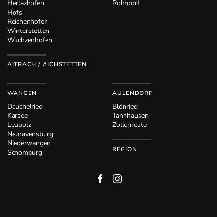
Herlazhofen
Rohrdorf
Hofs
Reichenhofen
Winterstetten
Wuchzenhofen
AITRACH / AICHSTETTEN
WANGEN
AULENDORF
Deuchelried
Blönried
Karsee
Tannhausen
Leupolz
Zollenreute
Neuravensburg
Niederwangen
REGION
Schomburg