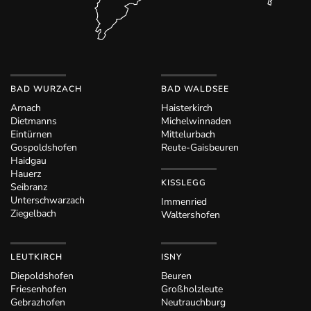
BAD WURZACH
BAD WALDSEE
Arnach
Haisterkirch
Dietmanns
Michelwinnaden
Eintürnen
Mittelurbach
Gospoldshofen
Reute-Gaisbeuren
Haidgau
Hauerz
KISSLEGG
Seibranz
Unterschwarzach
Immenried
Ziegelbach
Waltershofen
LEUTKIRCH
ISNY
Diepoldshofen
Beuren
Friesenhofen
Großholzleute
Gebrazhofen
Neutrauchburg