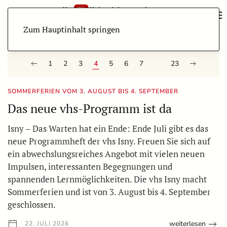
Zum Hauptinhalt springen
1
2
3
4
5
6
7
…
23
SOMMERFERIEN VOM 3. AUGUST BIS 4. SEPTEMBER
Das neue vhs-Programm ist da
Isny – Das Warten hat ein Ende: Ende Juli gibt es das
neue Programmheft der vhs Isny. Freuen Sie sich auf
ein abwechslungsreiches Angebot mit vielen neuen
Impulsen, interessanten Begegnungen und
spannenden Lernmöglichkeiten. Die vhs Isny macht
Sommerferien und ist von 3. August bis 4. September
geschlossen.
weiterlesen
22. JULI 2026