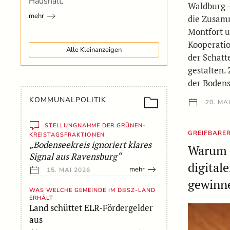
Haushalt.
Waldburg –
mehr
die Zusam
Montfort u
Kooperatio
Alle Kleinanzeigen
der Schatt
gestalten. 
der Bodens
KOMMUNALPOLITIK
20. MAI
STELLUNGNAHME DER GRÜNEN-
GREIFBARE
KREISTAGSFRAKTIONEN
„Bodenseekreis ignoriert klares
Warum 
Signal aus Ravensburg“
digital
mehr
15. MAI 2026
gewinn
WAS WELCHE GEMEINDE IM DBSZ-LAND
ERHÄLT
Land schüttet ELR-Fördergelder
aus