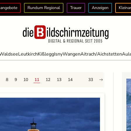
angebote
Rundum Regional
Trauer
Anzeigen
Kleina
Waldsee
Leutkirch
Kißlegg
Isny
Wangen
Aitrach/Aichstetten
Aul
8
9
10
11
12
13
14
…
33