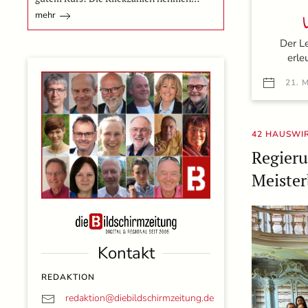
mehr
Der Le
erle
21. 
42 HAUSWI
Regieru
Meister
Kontakt
REDAKTION
redaktion@
diebildschirmzeitung.de