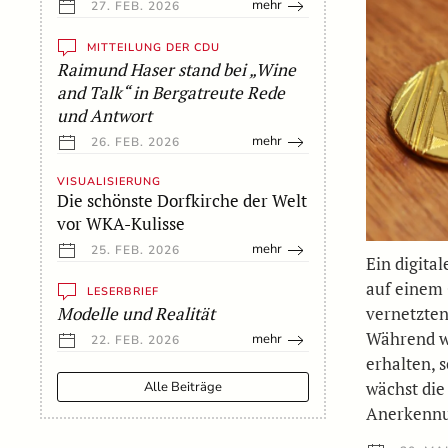
mehr
27. FEB. 2026
MITTEILUNG DER CDU
Raimund Haser stand bei „Wine
and Talk“ in Bergatreute Rede
und Antwort
mehr
26. FEB. 2026
VISUALISIERUNG
Die schönste Dorfkirche der Welt
vor WKA-Kulisse
mehr
25. FEB. 2026
Ein digita
auf einem 
LESERBRIEF
vernetzten
Modelle und Realität
Während wi
mehr
22. FEB. 2026
erhalten, 
wächst die
Alle Beiträge
Anerkennu