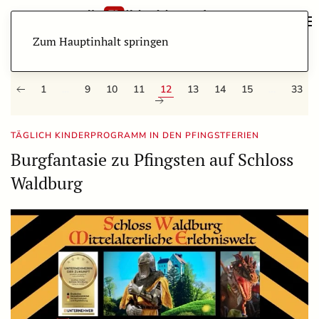
Zum Hauptinhalt springen
1
…
9
10
11
12
13
14
15
…
33
TÄGLICH KINDERPROGRAMM IN DEN PFINGSTFERIEN
Burgfantasie zu Pfingsten auf Schloss
Waldburg