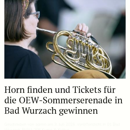
Horn finden und Tickets für
die OEW-Sommerserenade in
Bad Wurzach gewinnen
Geschrieben von
admin
am
3. Juli 2026
. Veröffentlicht in
01 Bad
Wurzach
,
BWU-206 Kunst & Kultur
.