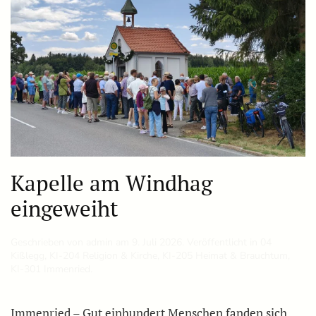
Kapelle am Windhag
eingeweiht
Geschrieben von
admin
am
9. Juli 2026
. Veröffentlicht in
04
Kißlegg
,
KI-204 Religion & Kirche
,
KI-205 Heimat & Brauchtum
,
KI-301 Immenried
.
Immenried – Gut einhundert Menschen fanden sich