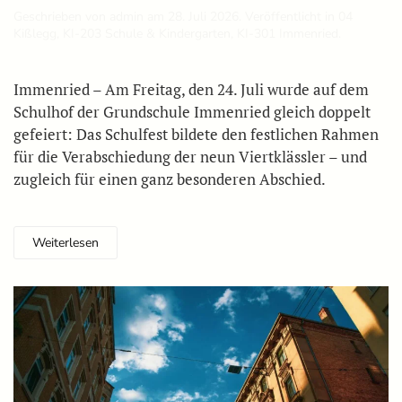
Geschrieben von
admin
am
28. Juli 2026
. Veröffentlicht in
04
Kißlegg
,
KI-203 Schule & Kindergarten
,
KI-301 Immenried
.
Immenried – Am Freitag, den 24. Juli wurde auf dem
Schulhof der Grundschule Immenried gleich doppelt
gefeiert: Das Schulfest bildete den festlichen Rahmen
für die Verabschiedung der neun Viertklässler – und
zugleich für einen ganz besonderen Abschied.
Weiterlesen