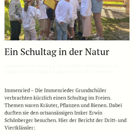
Ein Schultag in der Natur
Geschrieben von
admin
am
28. Juni 2026
. Veröffentlicht in
04
Kißlegg
,
KI-203 Schule & Kindergarten
,
KI-301 Immenried
.
Immenried – Die Immenrieder Grundschüler
verbrachten kürzlich einen Schultag im Freien.
Themen waren Kräuter, Pflanzen und Bienen. Dabei
durften sie den ortsansässigen Imker Erwin
Schönberger besuchen. Hier der Bericht der Dritt- und
Viertklässler: