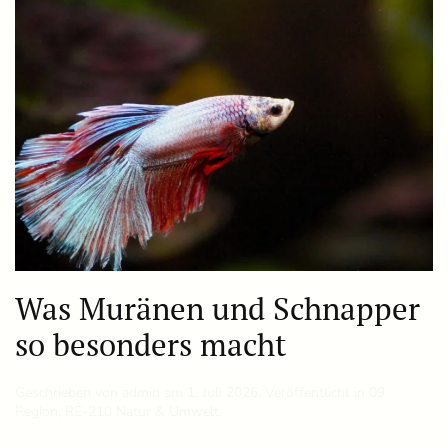
Was Muränen und Schnapper
so besonders macht
Geschrieben von
admin
am
1. Juli 2026
. Veröffentlicht in
09
Region
,
RE-210 Natur & Umwelt
.