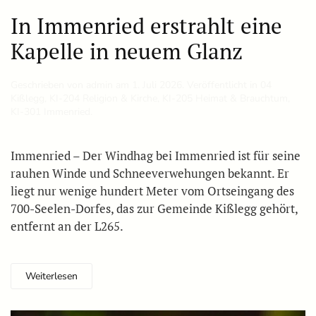
In Immenried erstrahlt eine
Kapelle in neuem Glanz
Geschrieben von
admin
am
1. Juli 2026
. Veröffentlicht in
04
Kißlegg
,
KI-204 Religion & Kirche
,
KI-205 Heimat & Brauchtum
,
KI-301 Immenried
.
Immenried – Der Windhag bei Immenried ist für seine
rauhen Winde und Schneeverwehungen bekannt. Er
liegt nur wenige hundert Meter vom Ortseingang des
700-Seelen-Dorfes, das zur Gemeinde Kißlegg gehört,
entfernt an der L265.
Weiterlesen