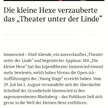
Die kleine Hexe verzauberte
das „Theater unter der Linde“
Geschrieben von
admin
am
8. August 2026
. Veröffentlicht in
04
Kißlegg
,
KI-202 Vereinsleben
,
KI-206 Kunst & Kultur
,
KI-209
Gesellschaft & Freizeit
,
KI-301 Immenried
.
Immenried – Fünf Abende, ein ausverkauftes „Theater
unter der Linde“ und begeisterter Applaus: Mit „Die
kleine Hexe“ hat das Jugendtheater Immenried einmal
mehr bewiesen, welch hohes Niveau die Open-Air-
Aufführungen der „Young Stage“ erreicht haben. Vom
29. Juli bis 2. August verwandelte sich der überdachte
Schulhof der Grundschule Immenried in den
sagenumwobenen Blocksberg – das Publikum ließ sich
gerne in die Welt der kleinen Hexe entführen.