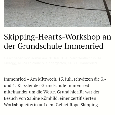
Skipping-Hearts-Workshop an
der Grundschule Immenried
Geschrieben von
admin
am
20. Juli 2026
. Veröffentlicht in
04
Kißlegg
,
KI-203 Schule & Kindergarten
,
KI-301 Immenried
.
Immenried – Am Mittwoch, 15. Juli, schwitzen die 3.-
und 4.-Klässler der Grundschule Immenried
miteinander um die Wette. Grund hierfür war der
Besuch von Sabine Römhild, einer zertifizierten
Workshopleiterin auf dem Gebiet Rope Skipping.