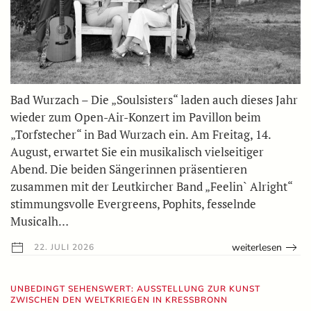
Bad Wurzach – Die „Soulsisters“ laden auch dieses Jahr
wieder zum Open-Air-Konzert im Pavillon beim
„Torfstecher“ in Bad Wurzach ein. Am Freitag, 14.
August, erwartet Sie ein musikalisch vielseitiger
Abend. Die beiden Sängerinnen präsentieren
zusammen mit der Leutkircher Band „Feelin` Alright“
stimmungsvolle Evergreens, Pophits, fesselnde
Musicalh…
weiterlesen
22. JULI 2026
UNBEDINGT SEHENSWERT: AUSSTELLUNG ZUR KUNST
ZWISCHEN DEN WELTKRIEGEN IN KRESSBRONN