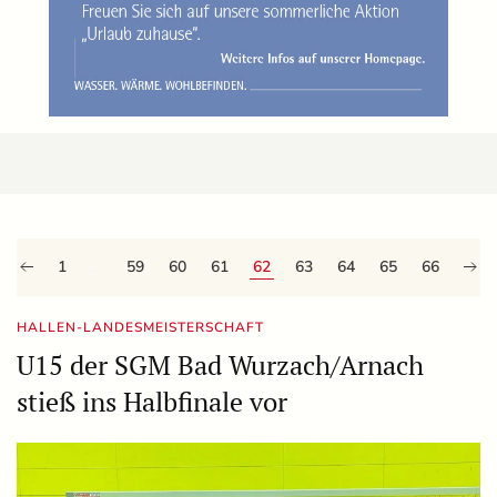
1
…
59
60
61
62
63
64
65
66
HALLEN-LANDESMEISTERSCHAFT
U15 der SGM Bad Wurzach/Arnach
stieß ins Halbfinale vor