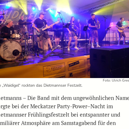
Foto: Ulrich Gre
e „Waidigel“ rockten das Dietmannser Festzelt.
ietmanns – Die Band mit dem ungewöhnlichen Nam
orgte bei der Meckatzer Party-Power–Nacht im
ietmannser Frühlingsfestzelt bei entspannter und
amiliärer Atmosphäre am Samstagabend für den