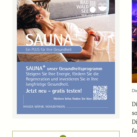
Di
D
s
D
f