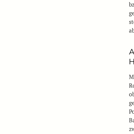
b
g
s
a
A
H
M
R
o
g
P
B
z