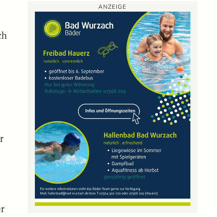
ANZEIGE
ch
r
er