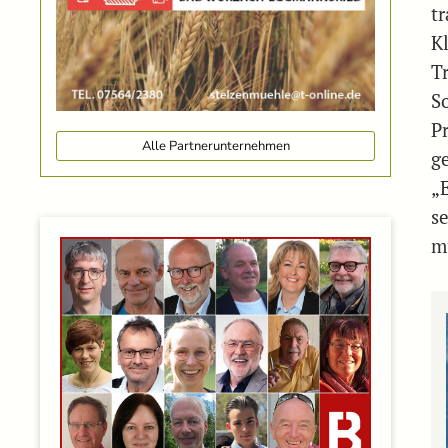
t
K
T
S
Pr
Alle Partnerunternehmen
g
„
s
m