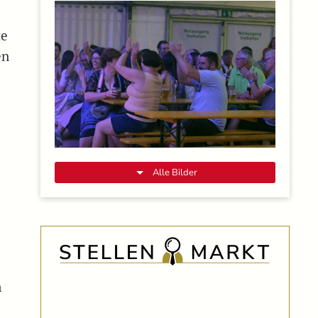
te
en
Alle Bilder
m