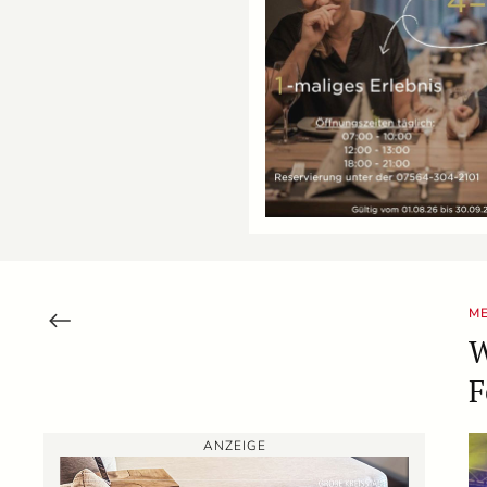
M
W
F
ANZEIGE