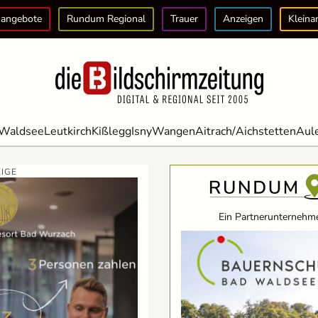
angebote
Rundum Regional
Trauer
Anzeigen
Kleina
Waldsee
Leutkirch
Kißlegg
Isny
Wangen
Aitrach/Aichstetten
Aul
IGE
Ein Partnerunternehme