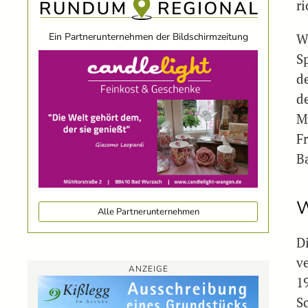
r
Ein Partnerunternehmen der Bildschirmzeitung
W
S
d
d
M
Fr
B
W
Alle Partnerunternehmen
D
v
ANZEIGE
1
S