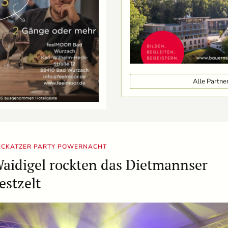
Alle Partn
ECKATZER PARTY POWERNACHT
aidigel rockten das Dietmannser
estzelt