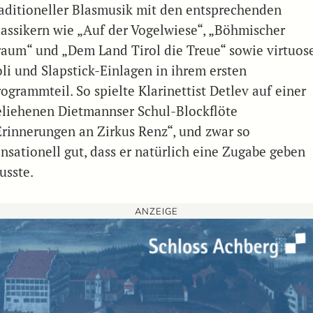
raditioneller Blasmusik mit den entsprechenden
lassikern wie „Auf der Vogelwiese“, „Böhmischer
raum“ und „Dem Land Tirol die Treue“ sowie virtuos
oli und Slapstick-Einlagen in ihrem ersten
ogrammteil. So spielte Klarinettist Detlev auf einer
eliehenen Dietmannser Schul-Blockflöte
Erinnerungen an Zirkus Renz“, und zwar so
ensationell gut, dass er natürlich eine Zugabe geben
usste.
ANZEIGE