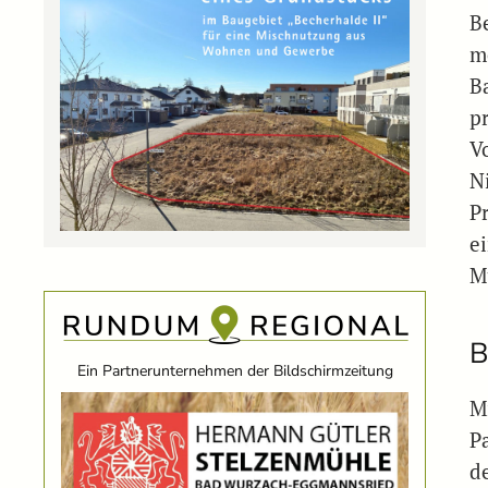
B
m
B
pr
V
N
Pr
e
M
B
Ein Partnerunternehmen der Bildschirmzeitung
M
P
d