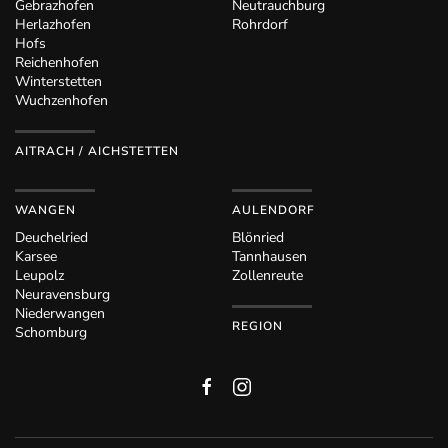
Gebrazhofen
Neutrauchburg
Herlazhofen
Rohrdorf
Hofs
Reichenhofen
Winterstetten
Wuchzenhofen
AITRACH / AICHSTETTEN
WANGEN
AULENDORF
Deuchelried
Blönried
Karsee
Tannhausen
Leupolz
Zollenreute
Neuravensburg
Niederwangen
REGION
Schomburg