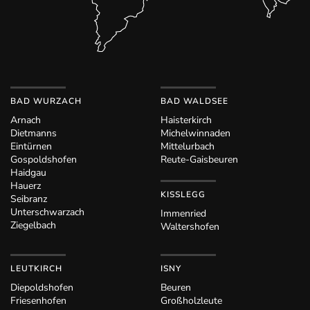
BAD WURZACH
BAD WALDSEE
Arnach
Haisterkirch
Dietmanns
Michelwinnaden
Eintürnen
Mittelurbach
Gospoldshofen
Reute-Gaisbeuren
Haidgau
Hauerz
KISSLEGG
Seibranz
Unterschwarzach
Immenried
Ziegelbach
Waltershofen
LEUTKIRCH
ISNY
Diepoldshofen
Beuren
Friesenhofen
Großholzleute