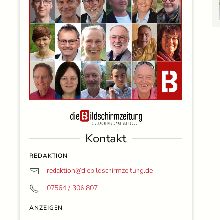
Kontakt
REDAKTION
redaktion@
diebildschirmzeitung.de
07564 / 306 807
ANZEIGEN