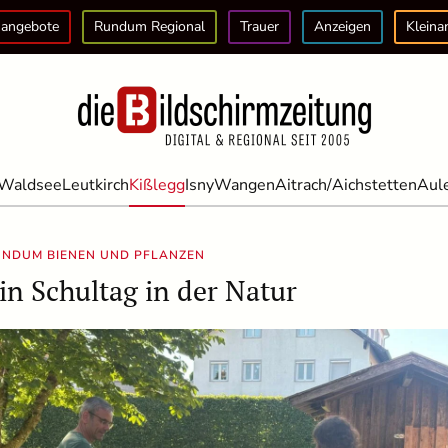
angebote
Rundum Regional
Trauer
Anzeigen
Kleina
Waldsee
Leutkirch
Kißlegg
Isny
Wangen
Aitrach/Aichstetten
Aul
UNDUM BIENEN UND PFLANZEN
in Schultag in der Natur