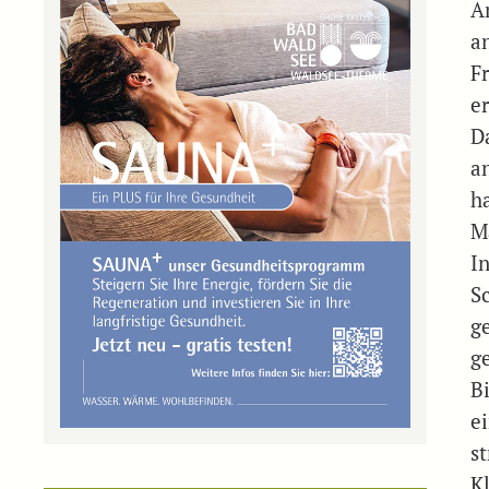
Am
a
F
e
D
a
h
M
I
S
g
g
B
e
s
K