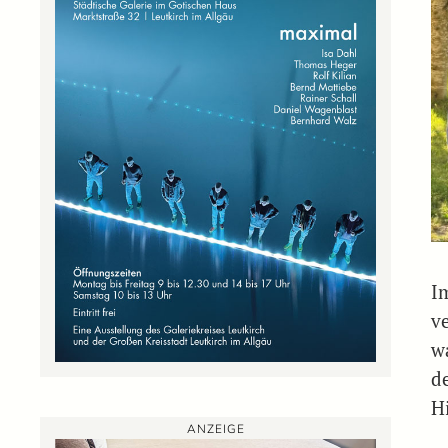
I
v
w
d
Hi
ANZEIGE