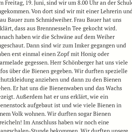
 Freitag, 19. Juni, sind wir um 8.00 Uhr an der Schul
ngekommen. Von dort sind wir mit einer Lehrerin un
rau Bauer zum Schmidweiher. Frau Bauer hat uns
rklärt, dass aus Brennnesseln Tee gekocht wird.
anach haben wir die Schwäne auf dem Weiher
ngeschaut. Dann sind wir zum Imker gegangen und
aben erst einmal einen Zopf mit Honig oder
armelade gegessen. Herr Schönberger hat uns viele
nfos über die Bienen gegeben. Wir durften spezielle
chutzkleidung anziehen und dann zu den Bienen
ehen. Er hat uns die Bienenwaben und das Wachs
ezeigt. Außerdem hat er uns erklärt, wie ein
ienenstock aufgebaut ist und wie viele Bienen in
inem Volk wohnen. Wir durften sogar Bienen
treicheln! Im Anschluss haben wir noch eine
langschalen-Stunde bekommen. Wir durften unsere