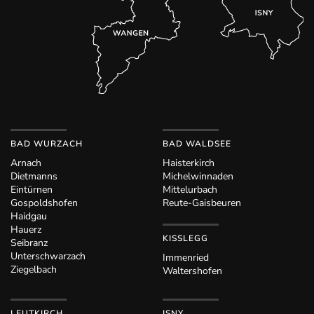
BAD WURZACH
BAD WALDSEE
Arnach
Haisterkirch
Dietmanns
Michelwinnaden
Eintürnen
Mittelurbach
Gospoldshofen
Reute-Gaisbeuren
Haidgau
Hauerz
KISSLEGG
Seibranz
Unterschwarzach
Immenried
Ziegelbach
Waltershofen
LEUTKIRCH
ISNY