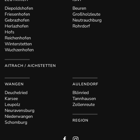
Diepoldshofen
Beuren
Friesenhofen
Großholzleute
Gebrazhofen
Neutrauchburg
Herlazhofen
Rohrdorf
Hofs
Reichenhofen
Winterstetten
Wuchzenhofen
AITRACH / AICHSTETTEN
WANGEN
AULENDORF
Deuchelried
Blönried
Karsee
Tannhausen
Leupolz
Zollenreute
Neuravensburg
Niederwangen
REGION
Schomburg