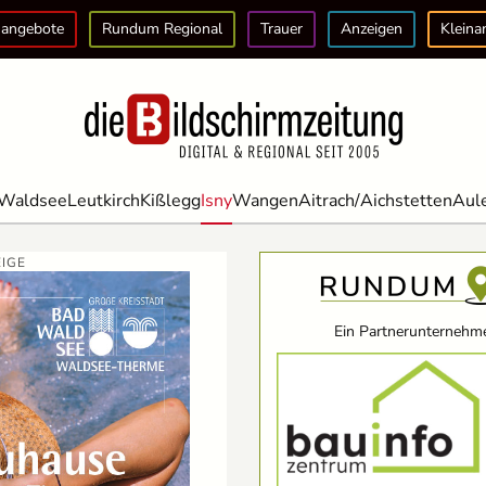
angebote
Rundum Regional
Trauer
Anzeigen
Kleina
Waldsee
Leutkirch
Kißlegg
Isny
Wangen
Aitrach/Aichstetten
Aul
IGE
Ein Partnerunternehme