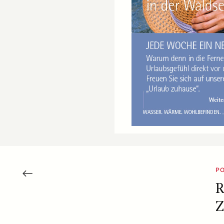
PO
R
Z