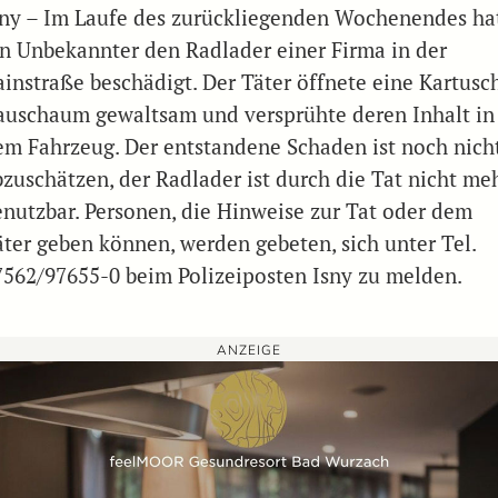
sny – Im Laufe des zurückliegenden Wochenendes ha
in Unbekannter den Radlader einer Firma in der
ainstraße beschädigt. Der Täter öffnete eine Kartusc
auschaum gewaltsam und versprühte deren Inhalt in
em Fahrzeug. Der entstandene Schaden ist noch nich
bzuschätzen, der Radlader ist durch die Tat nicht me
enutzbar. Personen, die Hinweise zur Tat oder dem
äter geben können, werden gebeten, sich unter Tel.
7562/97655-0 beim Polizeiposten Isny zu melden.
ANZEIGE