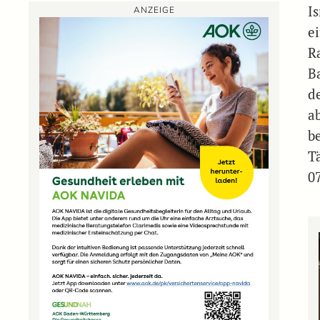
I
ANZEIGE
e
R
B
d
a
b
T
0