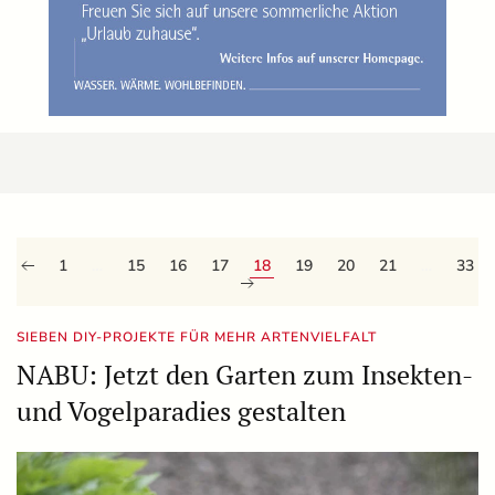
1
…
15
16
17
18
19
20
21
…
33
SIEBEN DIY-PROJEKTE FÜR MEHR ARTENVIELFALT
NABU: Jetzt den Garten zum Insekten-
und Vogelparadies gestalten