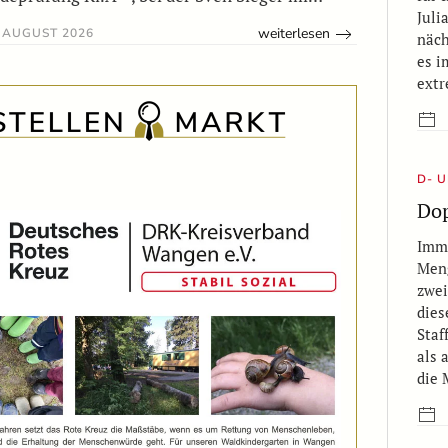
Juli
weiterlesen
 AUGUST 2026
näch
es i
extr
D- 
Dop
Imme
Meng
zwe
dies
Staf
als 
die 