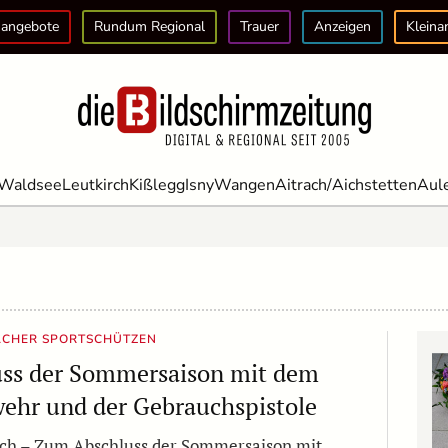
angebote
Rundum Regional
Trauer
Anzeigen
Kleina
Waldsee
Leutkirch
Kißlegg
Isny
Wangen
Aitrach/Aichstetten
Aul
CHER SPORTSCHÜTZEN
uss der Sommersaison mit dem
ehr und der Gebrauchspistole
ch – Zum Abschluss der Sommersaison mit