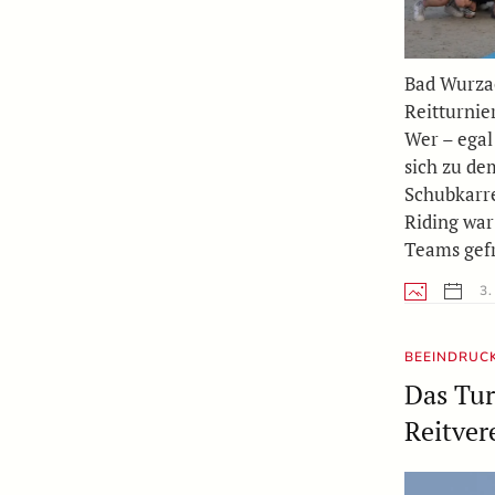
Bad Wurza
Reitturnie
Wer – egal
sich zu de
Schubkarre
Riding war
Teams gefr
3.
BEEINDRUC
Das Tur
Reitver