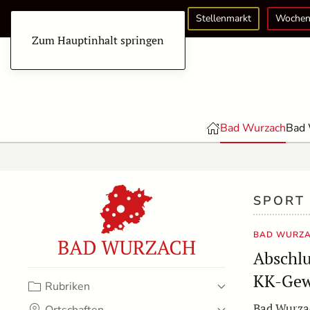
Stellenmarkt
Wochen
Zum Hauptinhalt springen
Bad Wurzach
Bad 
SPORT
BAD WURZA
Abschl
KK-Gew
Rubriken
Bad Wurza