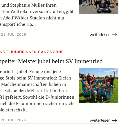
a und Stephanie Müller ihren
sten Weltrekordversuch starten, gibt
m Adolf-Wälder-Stadion nicht nur
emsportliche Hö…
weiterlesen
21. JULI 2026
UND E-JUNIORINNEN GANZ VORNE
pelter Meisterjubel beim SV Immenried
nried – Jubel, Freude und jede
e Stolz beim SV Immenried: Gleich
i Mädchenmannschaften haben in
er Saison den Meistertitel in ihrer
fel gefeiert. Sowohl die D-Juniorinnen
auch die E-Juniorinnen sicherten sich
Meisterschaft…
weiterlesen
20. JULI 2026