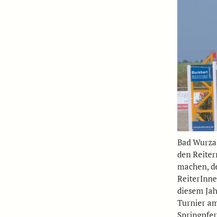
Bad Wurza
den Reiter
machen, de
ReiterInne
diesem Jah
Turnier a
Springpfer