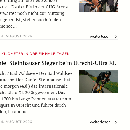
ereitung auf die neue Saison
artet. Da das Eis in der CHG Arena
erwartet noch nicht zur Nutzung
gegeben ist, stehen auch in den
mende…
weiterlesen
4. AUGUST 2026
0 KILOMETER IN DREIEINHALB TAGEN
iel Steinhauser Sieger beim Utrecht-Ultra XL
cht / Bad Waldsee – Der Bad Waldseer
aradsportler Daniel Steinhauser hat
e morgen (4.8.) das internationale
cht Ultra XL 2026 gewonnen. Das
 1700 km lange Rennen startete am
ugust in Utrecht und führte durch
gien, Luxembur…
weiterlesen
4. AUGUST 2026