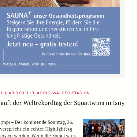
JULI, AB 8.00 UHR, ADOLF-WÄLDER-STADION
läuft der Weltrekordtag der Squattwins in Isny
 (mp) – Der kommende Sonntag, 26.
, verspricht ein echter Highlighttag
Isny zu werden. Wenn die Squattwins