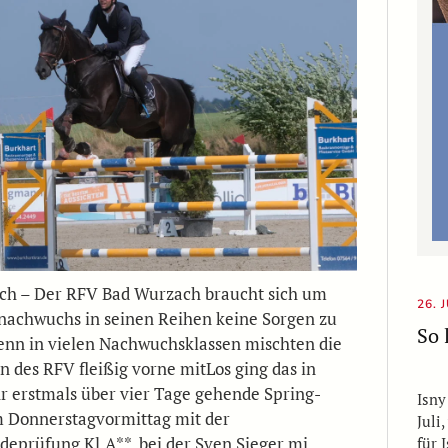
ch – Der RFV Bad Wurzach braucht sich um
26. 
nachwuchs in seinen Reihen keine Sorgen zu
So 
nn in vielen Nachwuchsklassen mischten die
n des RFV fleißig vorne mitLos ging das in
r erstmals über vier Tage gehende Spring-
Isny
m Donnerstagvormittag mit der
Juli
deprüfung Kl.A**, bei der Sven Sieger mi…
für 