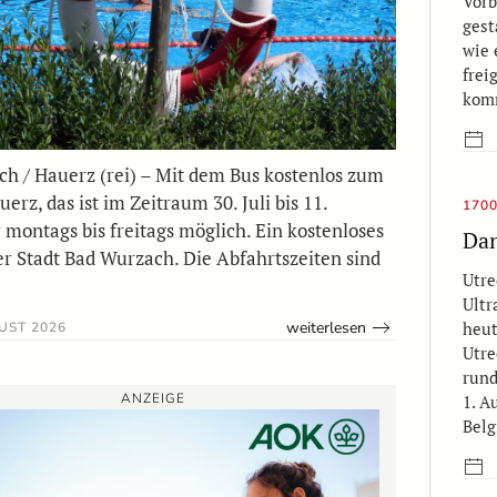
Vorb
gest
wie 
frei
kom
h / Hauerz (rei) – Mit dem Bus kostenlos zum
erz, das ist im Zeitraum 30. Juli bis 11.
170
montags bis freitags möglich. Ein kostenloses
Dan
r Stadt Bad Wurzach. Die Abfahrtszeiten sind
Utre
Ultr
weiterlesen
heut
UST 2026
Utre
rund
ANZEIGE
1. A
Bel