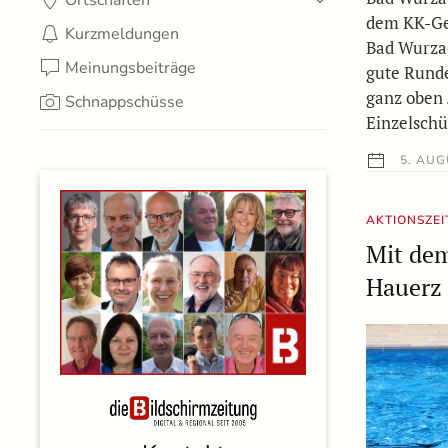
Ortschaften
dem KK-Gew
Kurzmeldungen
Bad Wurzac
Meinungsbeiträge
gute Runde
ganz oben 
Schnappschüsse
Einzelschü
5. AUG
AKTIONSZEI
Mit dem
Hauerz