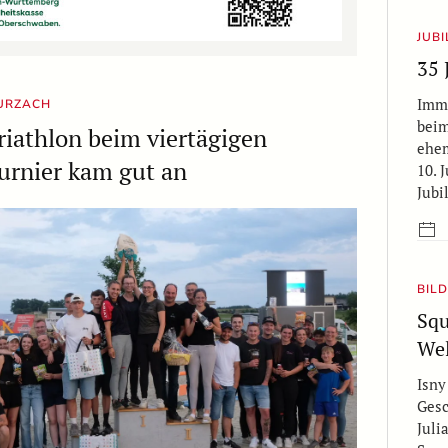
JUB
35 
Imme
URZACH
beim
iathlon beim viertägigen
ehem
urnier kam gut an
10. 
Jubi
BILD
Squ
Wel
Isny
Gesc
Juli