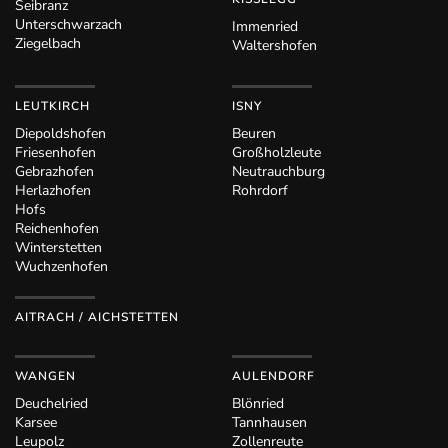
Seibranz
Unterschwarzach
Immenried
Ziegelbach
Waltershofen
LEUTKIRCH
ISNY
Diepoldshofen
Beuren
Friesenhofen
Großholzleute
Gebrazhofen
Neutrauchburg
Herlazhofen
Rohrdorf
Hofs
Reichenhofen
Winterstetten
Wuchzenhofen
AITRACH / AICHSTETTEN
WANGEN
AULENDORF
Deuchelried
Blönried
Karsee
Tannhausen
Leupolz
Zollenreute