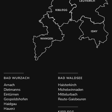
BAD WURZACH
BAD WALDSEE
Arnach
Haisterkirch
Dietmanns
Michelwinnaden
Eintürnen
Mittelurbach
Gospoldshofen
Reute-Gaisbeuren
Haidgau
Hauerz
KISSLEGG