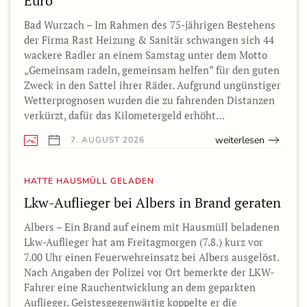
Euro
Bad Wurzach – Im Rahmen des 75-jährigen Bestehens
der Firma Rast Heizung & Sanitär schwangen sich 44
wackere Radler an einem Samstag unter dem Motto
„Gemeinsam radeln, gemeinsam helfen“ für den guten
Zweck in den Sattel ihrer Räder. Aufgrund ungünstiger
Wetterprognosen wurden die zu fahrenden Distanzen
verkürzt, dafür das Kilometergeld erhöht…
weiterlesen
7. AUGUST 2026
HATTE HAUSMÜLL GELADEN
Lkw-Auflieger bei Albers in Brand geraten
Albers – Ein Brand auf einem mit Hausmüll beladenen
Lkw-Auflieger hat am Freitagmorgen (7.8.) kurz vor
7.00 Uhr einen Feuerwehreinsatz bei Albers ausgelöst.
Nach Angaben der Polizei vor Ort bemerkte der LKW-
Fahrer eine Rauchentwicklung an dem geparkten
Auflieger. Geistesgegenwärtig koppelte er die