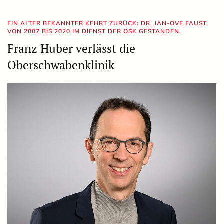
EIN ALTER BEKANNTER KEHRT ZURÜCK: DR. JAN-OVE FAUST,
VON 2007 BIS 2020 IM DIENST DER OSK GESTANDEN.
Franz Huber verlässt die
Oberschwabenklinik