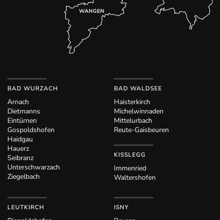
BAD WURZACH
BAD WALDSEE
Arnach
Haisterkirch
Dietmanns
Michelwinnaden
Eintürnen
Mittelurbach
Gospoldshofen
Reute-Gaisbeuren
Haidgau
Hauerz
KISSLEGG
Seibranz
Unterschwarzach
Immenried
Ziegelbach
Waltershofen
LEUTKIRCH
ISNY