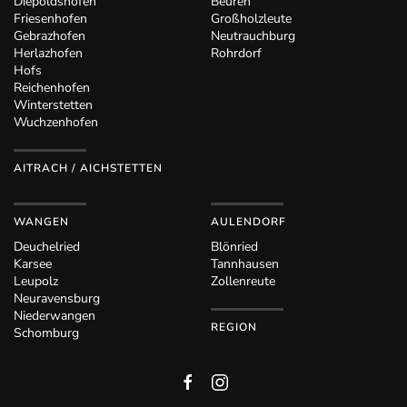
Diepoldshofen
Beuren
Friesenhofen
Großholzleute
Gebrazhofen
Neutrauchburg
Herlazhofen
Rohrdorf
Hofs
Reichenhofen
Winterstetten
Wuchzenhofen
AITRACH / AICHSTETTEN
WANGEN
AULENDORF
Deuchelried
Blönried
Karsee
Tannhausen
Leupolz
Zollenreute
Neuravensburg
Niederwangen
REGION
Schomburg