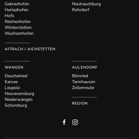
Gebrazhofen
Neutrauchburg
Herlazhofen
Rohrdorf
Hofs
Reichenhofen
Winterstetten
Wuchzenhofen
AITRACH / AICHSTETTEN
WANGEN
AULENDORF
Deuchelried
Blönried
Karsee
Tannhausen
Leupolz
Zollenreute
Neuravensburg
Niederwangen
REGION
Schomburg