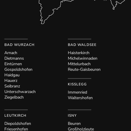
BAD WURZACH
BAD WALDSEE
Arnach
Haisterkirch
Dietmanns
Michelwinnaden
Eintürnen
Mittelurbach
Gospoldshofen
Reute-Gaisbeuren
Haidgau
Hauerz
KISSLEGG
Seibranz
Unterschwarzach
Immenried
Ziegelbach
Waltershofen
LEUTKIRCH
ISNY
Diepoldshofen
Beuren
Friesenhofen
Großholzleute