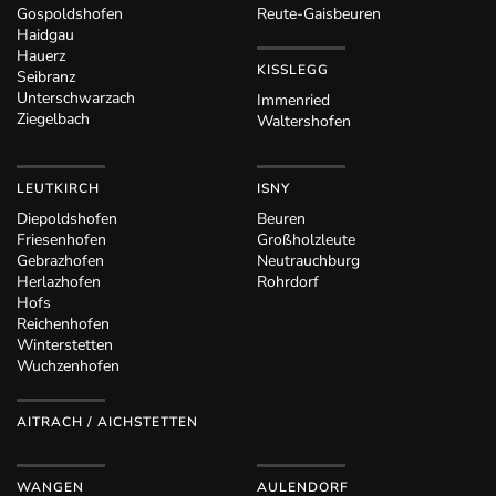
Gospoldshofen
Reute-Gaisbeuren
Haidgau
Hauerz
KISSLEGG
Seibranz
Unterschwarzach
Immenried
Ziegelbach
Waltershofen
LEUTKIRCH
ISNY
Diepoldshofen
Beuren
Friesenhofen
Großholzleute
Gebrazhofen
Neutrauchburg
Herlazhofen
Rohrdorf
Hofs
Reichenhofen
Winterstetten
Wuchzenhofen
AITRACH / AICHSTETTEN
WANGEN
AULENDORF