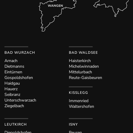
BAD WURZACH
BAD WALDSEE
Arnach
Haisterkirch
Dietmanns
Michelwinnaden
Eintürnen
Mittelurbach
Gospoldshofen
Reute-Gaisbeuren
Haidgau
Hauerz
KISSLEGG
Seibranz
Unterschwarzach
Immenried
Ziegelbach
Waltershofen
LEUTKIRCH
ISNY
Diepoldshofen
Beuren