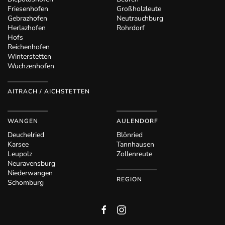
Friesenhofen
Großholzleute
Gebrazhofen
Neutrauchburg
Herlazhofen
Rohrdorf
Hofs
Reichenhofen
Winterstetten
Wuchzenhofen
AITRACH / AICHSTETTEN
WANGEN
AULENDORF
Deuchelried
Blönried
Karsee
Tannhausen
Leupolz
Zollenreute
Neuravensburg
Niederwangen
REGION
Schomburg