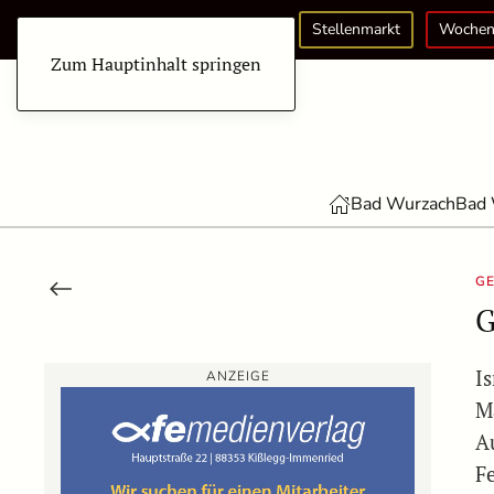
Stellenmarkt
Wochen
Zum Hauptinhalt springen
Bad Wurzach
Bad 
GE
G
I
ANZEIGE
M
A
F