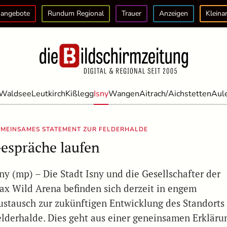
angebote
Rundum Regional
Trauer
Anzeigen
Kleina
Waldsee
Leutkirch
Kißlegg
Isny
Wangen
Aitrach/Aichstetten
Aul
MEINSAMES STATEMENT ZUR FELDERHALDE
espräche laufen
sny (mp) – Die Stadt Isny und die Gesellschafter der
ax Wild Arena befinden sich derzeit in engem
ustausch zur zukünftigen Entwicklung des Standorts
elderhalde. Dies geht aus einer geneinsamen Erkläru