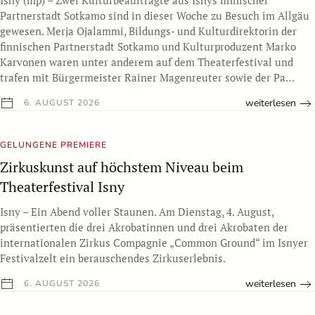
Isny (mp) – Zwei Kulturbeauftragte aus Isnys finnischer
Partnerstadt Sotkamo sind in dieser Woche zu Besuch im Allgäu
gewesen. Merja Ojalammi, Bildungs- und Kulturdirektorin der
finnischen Partnerstadt Sotkamo und Kulturproduzent Marko
Karvonen waren unter anderem auf dem Theaterfestival und
trafen mit Bürgermeister Rainer Magenreuter sowie der Pa…
weiterlesen
6. AUGUST 2026
GELUNGENE PREMIERE
Zirkuskunst auf höchstem Niveau beim
Theaterfestival Isny
Isny – Ein Abend voller Staunen. Am Dienstag, 4. August,
präsentierten die drei Akrobatinnen und drei Akrobaten der
internationalen Zirkus Compagnie „Common Ground“ im Isnyer
Festivalzelt ein berauschendes Zirkuserlebnis.
weiterlesen
6. AUGUST 2026