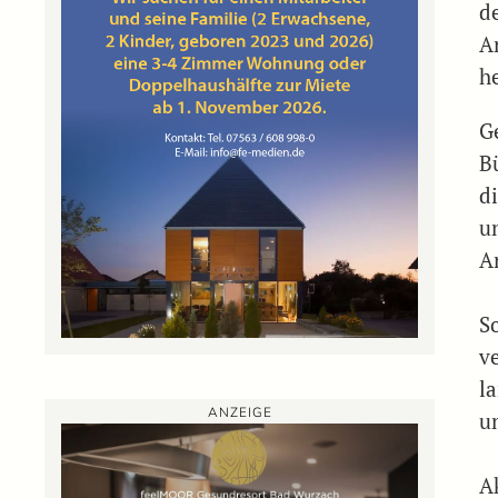
d
A
he
G
B
d
u
A
S
v
la
ANZEIGE
u
A