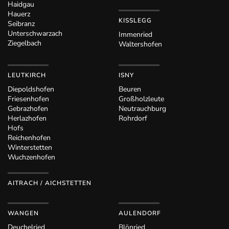
Haidgau
Hauerz
KISSLEGG
Seibranz
Unterschwarzach
Immenried
Ziegelbach
Waltershofen
LEUTKIRCH
ISNY
Diepoldshofen
Beuren
Friesenhofen
Großholzleute
Gebrazhofen
Neutrauchburg
Herlazhofen
Rohrdorf
Hofs
Reichenhofen
Winterstetten
Wuchzenhofen
AITRACH / AICHSTETTEN
WANGEN
AULENDORF
Deuchelried
Blönried