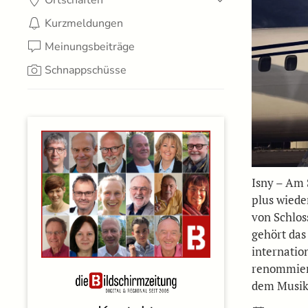
Ortschaften
Kurzmeldungen
Meinungsbeiträge
Schnappschüsse
Isny – Am 
plus wied
von Schloss
gehört das
internatio
renommier
dem Musik