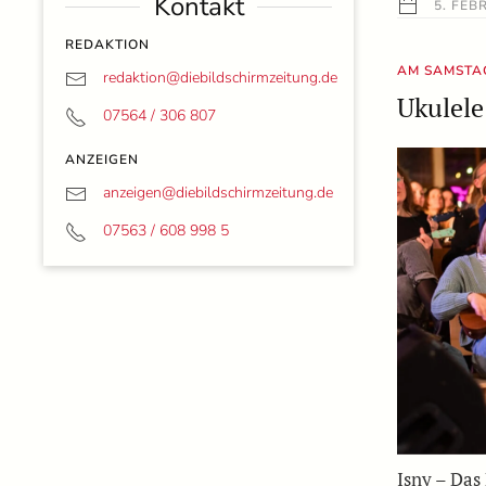
Kontakt
5. FEB
REDAKTION
AM SAMSTAG
redaktion@
diebildschirmzeitung.de
Ukulel
07564 / 306 807
ANZEIGEN
anzeigen@
diebildschirmzeitung.de
07563 / 608 998 5
Isny – Das