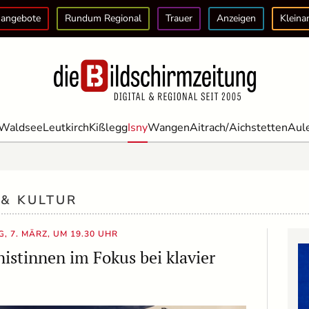
angebote
Rundum Regional
Trauer
Anzeigen
Kleina
Waldsee
Leutkirch
Kißlegg
Isny
Wangen
Aitrach/Aichstetten
Aul
 & KULTUR
, 7. MÄRZ, UM 19.30 UHR
stinnen im Fokus bei klavier