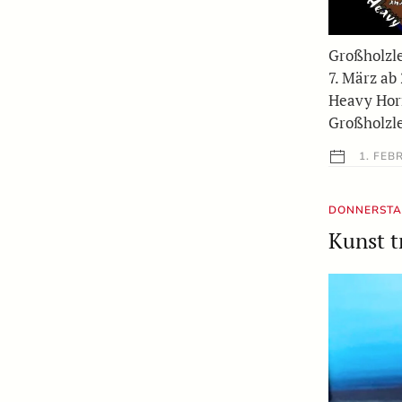
Großholzle
7. März ab
Heavy Horn
Großholzle
1. FEB
DONNERSTAG
Kunst tr