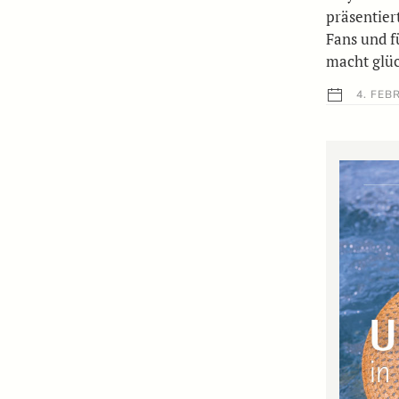
präsentier
Fans und f
macht glüc
4. FEB