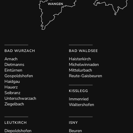
BAD WURZACH
BAD WALDSEE
Arnach
Haisterkirch
Dietmanns
Michelwinnaden
Eintürnen
Mittelurbach
Gospoldshofen
Reute-Gaisbeuren
Haidgau
Hauerz
KISSLEGG
Seibranz
Unterschwarzach
Immenried
Ziegelbach
Waltershofen
LEUTKIRCH
ISNY
Diepoldshofen
Beuren