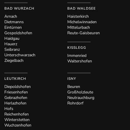
BAD WURZACH
BAD WALDSEE
Arnach
Haisterkirch
Dietmanns
Michelwinnaden
Eintürnen
Mittelurbach
Gospoldshofen
Reute-Gaisbeuren
Haidgau
Hauerz
KISSLEGG
Seibranz
Unterschwarzach
Immenried
Ziegelbach
Waltershofen
LEUTKIRCH
ISNY
Diepoldshofen
Beuren
Friesenhofen
Großholzleute
Gebrazhofen
Neutrauchburg
Herlazhofen
Rohrdorf
Hofs
Reichenhofen
Winterstetten
Wuchzenhofen