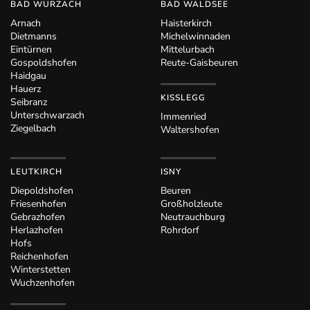
BAD WURZACH
BAD WALDSEE
Arnach
Haisterkirch
Dietmanns
Michelwinnaden
Eintürnen
Mittelurbach
Gospoldshofen
Reute-Gaisbeuren
Haidgau
Hauerz
KISSLEGG
Seibranz
Unterschwarzach
Immenried
Ziegelbach
Waltershofen
LEUTKIRCH
ISNY
Diepoldshofen
Beuren
Friesenhofen
Großholzleute
Gebrazhofen
Neutrauchburg
Herlazhofen
Rohrdorf
Hofs
Reichenhofen
Winterstetten
Wuchzenhofen