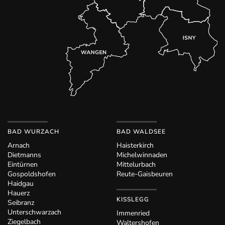
BAD WURZACH
BAD WALDSEE
Arnach
Haisterkirch
Dietmanns
Michelwinnaden
Eintürnen
Mittelurbach
Gospoldshofen
Reute-Gaisbeuren
Haidgau
Hauerz
KISSLEGG
Seibranz
Unterschwarzach
Immenried
Ziegelbach
Waltershofen