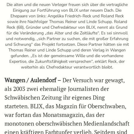
Die alten und die neuen Verleger freuen sich über die vertragliche
Einigung zur Fortführung von BLIX unter neuem Dach. Die
Ehepaare von links: Angelika Friedrich-Reck und Roland Reck
sowie ihre Nachfolger Thomas Reiner und Linde Schupp. Roland
Reck (68), Gründer und Chefredakteur von BLIX, nennt als Grund
für die Veränderung „das Alter und die Zeitläufte“. Es sei sinnvoll
und notwendig, „sich Partner zu suchen, die mit großer Erfahrung
und Schwung“ das Projekt fortsetzen. Diese Partner hätten sie mit
Thomas Reiner und Linde Schupp und deren Verlag in Wangen
gefunden. „Es ist der gemeinsame Wille und die vorhandene
Expertise, die Zukunftsfähigkeit versprechen“, erklärt Reck, der
weiterhin als Chefredakteur verantwortlich bleibt.
Wangen / Aulendorf –
Der Versuch war gewagt,
als 2003 zwei ehemalige Journalisten der
Schwäbischen Zeitung ihr eigenes Ding
starteten. BLIX, das Magazin für Oberschwaben,
war fortan das Monatsmagazin, das der
monotonen oberschwäbischen Medienlandschaft
einen kräftigen Farbtupfer verlieh. Seitdem sind