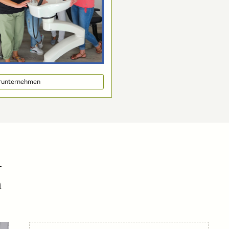
erunternehmen
-
m