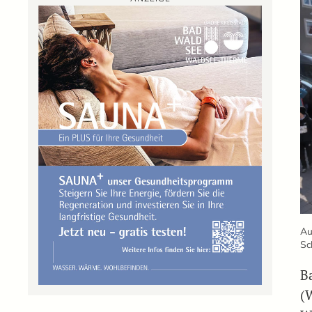
Au
Sc
B
(