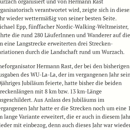
urzach organisiert und von Hermann Rast
rganisatorisch verantwortet wird, zeigte sich in dies
ahr wieder wettermäßig von seiner besten Seite.
ichael Epp, fünffacher Nordic-Walking-Weltmeister,
ührte die rund 280 LäuferInnen und Wanderer auf di
m eine Langstrecke erweiterten drei Strecken-
ariationen durch die Landschaft rund um Wurzach.
heforganisator Hermann Rast, der bei den bisherigen
usgaben des WU-La-La, der im vergangenen Jahr sei
jähriges Jubiläum feierte, hatte bisher die beiden
treckenlängen mit 8 km bzw. 13 km-Länge
usgeschildert. Aus Anlass des Jubiläums im
ergangenen Jahr hatte er die Strecken noch um eine 
m lange Variante erweitert, die er auch in diesem Jah
ieder mit einbezog, denn auch dieses Jahr war wiede