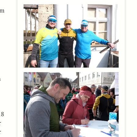
em
e
n
18
r
r