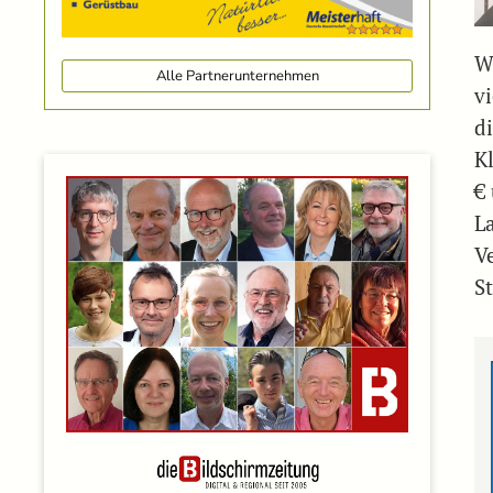
W
Alle Partnerunternehmen
vi
d
K
€ 
L
V
S