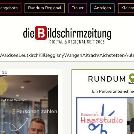
angebote
Rundum Regional
Trauer
Anzeigen
Kleina
Waldsee
Leutkirch
Kißlegg
Isny
Wangen
Aitrach/Aichstetten
Aul
IGE
Ein Partnerunternehme