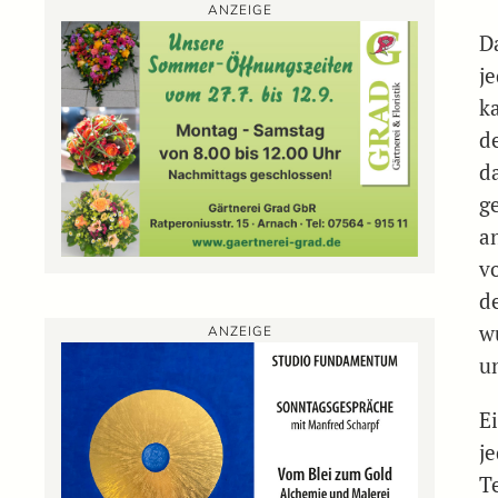
ANZEIGE
D
j
k
de
d
g
a
v
d
w
ANZEIGE
u
Ei
je
T