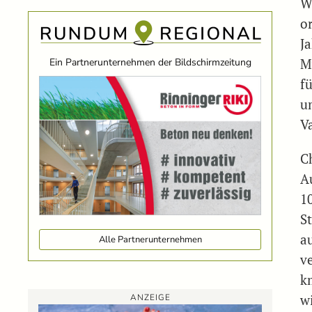
W
o
J
Ein Partnerunternehmen der Bildschirmzeitung
M
f
u
V
C
A
10
S
a
Alle Partnerunternehmen
v
k
ANZEIGE
w