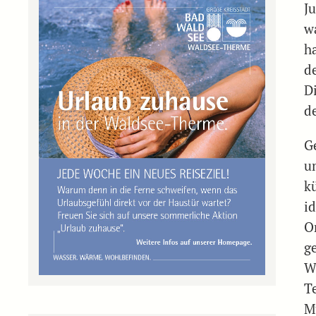
J
w
h
d
D
d
G
u
k
i
O
g
W
T
M