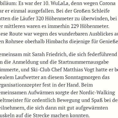
ubiläum: Es war der 10. WuLaLa, denn wegen Corona
ar er einmal ausgefallen. Bei der Großen Schleife
atten die Läufer 320 Höhenmeter zu überwinden, bei
er mittleren waren es immerhin 229 Höhenmeter.
iese Route war wegen des wunderbaren Ausblickes a
en Rohrsee oberhalb Himbachs diejenige für Genieße
emeinsam mit Sarah Friedrich, die sich federführend
m die Anmeldung und die Startnummernausgabe
ümmerte, und Ski-Club Chef Matthias Vogt hatte er b
dealem Laufwetter an diesem Sonntagmorgen das
rganisationszepter fest in der Hand. Beim
emeinsamen Aufwärmen sorgte der Nordic-Walking
eltmeister für ordentlich Bewegung und Spaß bei d
eilnehmern, die sich dann mit gut aufgewärmten
uskeln auf die Strecke machen konnten.