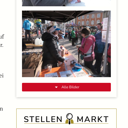
uf
r.
ei
Alle Bilder
en