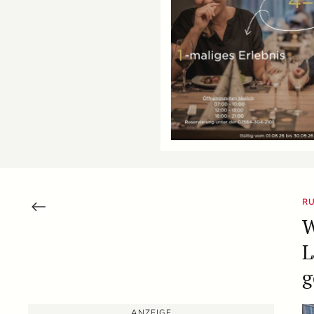
RU
W
L
g
ANZEIGE